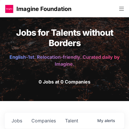
Imagine Foundation
Jobs for Talents without
Borders
English-1st. Relocation-friendly. Curated daily by
Imagine.
0 Jobs at 0 Companies
Jobs
Companies
Talent
My
alerts