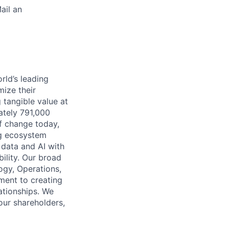
ail an
rld’s leading
mize their
 tangible value at
ately 791,000
of change today,
ng ecosystem
 data and AI with
ility. Our broad
ogy, Operations,
ment to creating
lationships. We
our shareholders,