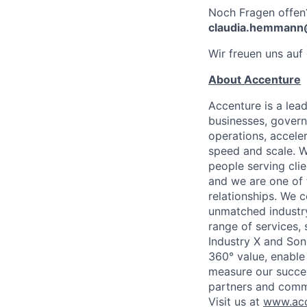
Noch Fragen offen
claudia.hemmann
Wir freuen uns auf
About Accenture
Accenture is a lea
businesses, governm
operations, accele
speed and scale. W
people serving cli
and we are one of 
relationships. We 
unmatched industry
range of services,
Industry X and Son
360° value, enable 
measure our succes
partners and comm
Visit us at
www.acc