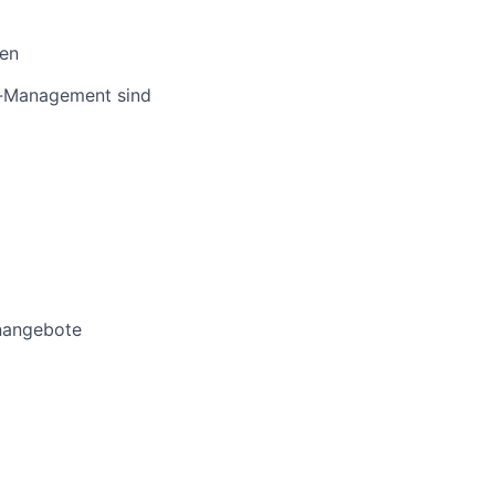
gen
PI‑Management sind
rnangebote