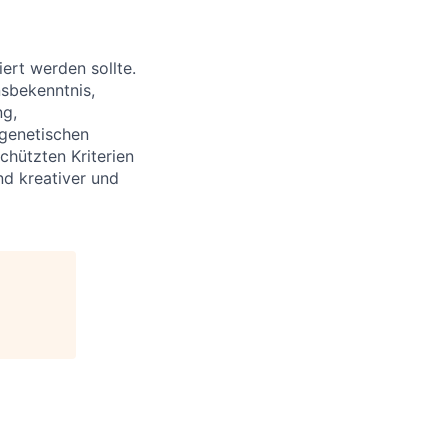
ert werden sollte.
nsbekenntnis,
ng,
 genetischen
chützten Kriterien
nd kreativer und