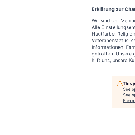
Erklärung zur Cha
Wir sind der Meinu
Alle Einstellungse
Hautfarbe, Religio
Veteranenstatus, s
Informationen, Fam
getroffen. Unsere 
hilft uns, unsere 
This 
See o
See op
Energi