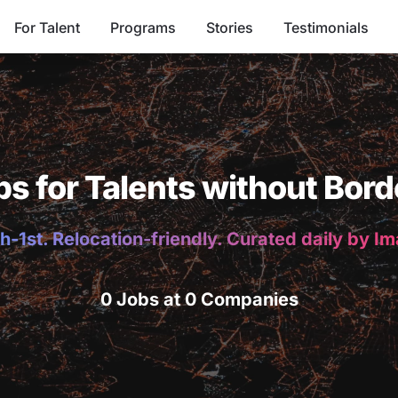
For Talent
Programs
Stories
Testimonials
bs for Talents without Bord
h-1st. Relocation-friendly. Curated daily by I
0 Jobs at 0 Companies