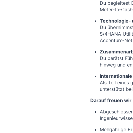
Du begleitest 
Meter‑to‑Cash
Technologie‑ 
Du übernimmst
S/4HANA Utilit
Accenture‑Net
Zusammenarb
Du berätst Fü
hinweg und ent
Internationale
Als Teil eines
unterstützt b
Darauf freuen wir
Abgeschlossene
Ingenieurwiss
Mehrjährige Er