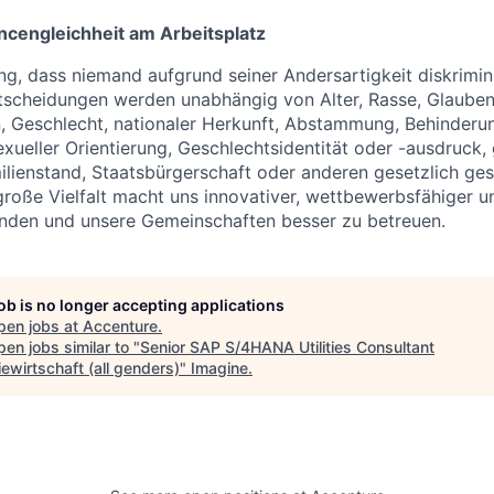
ncengleichheit am Arbeitsplatz
ng, dass niemand aufgrund seiner Andersartigkeit diskrimini
ntscheidungen werden unabhängig von Alter, Rasse, Glaube
n, Geschlecht, nationaler Herkunft, Abstammung, Behinderu
exueller Orientierung, Geschlechtsidentität oder -ausdruck,
ilienstand, Staatsbürgerschaft oder anderen gesetzlich ges
große Vielfalt macht uns innovativer, wettbewerbsfähiger u
Kunden und unsere Gemeinschaften besser zu betreuen.
job is no longer accepting applications
pen jobs at
Accenture
.
en jobs similar to "
Senior SAP S/4HANA Utilities Consultant
ewirtschaft (all genders)
"
Imagine
.