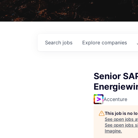
Search
jobs
Explore
companies
Senior SA
Energiewir
Accenture
This job is no 
See open jobs a
See open jobs si
Imagine
.