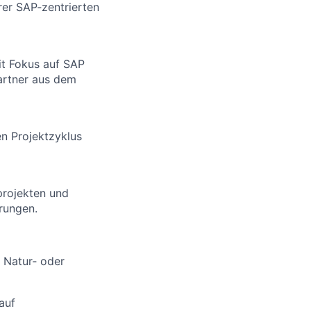
rer SAP‑zentrierten
t Fokus auf SAP
artner aus dem
n Projektzyklus
projekten und
rungen.
 Natur‑ oder
auf