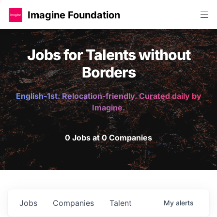
Imagine Foundation
Jobs for Talents without
Borders
English-1st. Relocation-friendly. Curated daily by
Imagine.
0 Jobs at 0 Companies
Jobs
Companies
Talent
My
alerts