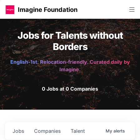
Imagine Foundation
Jobs for Talents without
Borders
English-1st. Relocation-friendly. Curated daily by
Imagine.
0 Jobs at 0 Companies
Jobs
Companies
Talent
My
alerts