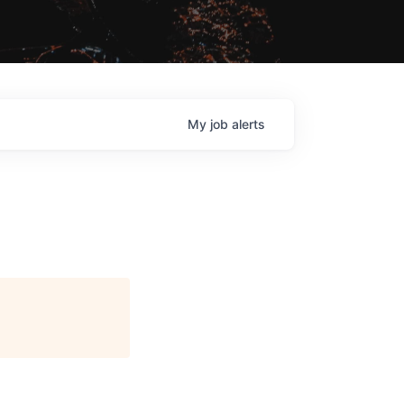
My
job
alerts