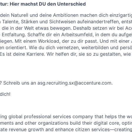
tur: Hier machst DU den Unterschied
 dein Naturell und deine Ambitionen machen dich einzigart
n Talente, Stärken und Sichtweisen aufeinandertreffen, ents
, die in der Welt etwas bewegen. Deshalb setzen wir bei Ac
e Entfaltung. Schaffe dir ein Arbeitsumfeld, in dem du aufg
iegen. Mit einem Workload, der zu dir passt. Und mit einer 
len orientiert. Wie du dich vernetzen, weiterbilden und per
r. Es ist deine Karriere. Wir helfen dir, sie so zu gestalten, wie
 Schreib uns an asg.recruiting.sx@accenture.com.
dich!
ding global professional services company that helps the wo
ents and other organizations build their digital core, opti
rate revenue growth and enhance citizen services—creating