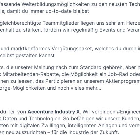
fassende Weiterbildungsmöglichkeiten zu den neusten Tech
lls, damit du immer up-to-date bleibst
 gleichberechtigte Teammitglieder liegen uns sehr am Herz
alt zu stärken, fördern wir regelmäßig Events und Verans
s und marktkonformes Vergütungspaket, welches du durch in
 selbst gestalten kannst
ts, die unserer Meinung nach zum Standard gehören, aber 
: Mitarbeitenden-Rabatte, die Möglichkeit ein Job-Rad ode
nen zu leasen, das Partizipieren an unserem Aktienprogra
sorge-Möglichkeiten und noch vieles mehr…
t du Teil von
Accenture Industry X
. Wir verbinden #Enginee
 Daten und Technologien. So befähigen wir unsere Kunden,
en mit digitalen Zwillingen, intelligenten Anlagen und vern
n neu auszurichten – für die Industrie der Zukunft.