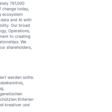
ately 791,000
of change today,
ng ecosystem
 data and AI with
ility. Our broad
ogy, Operations,
ment to creating
lationships. We
our shareholders,
ert werden sollte.
nsbekenntnis,
ng,
 genetischen
chützten Kriterien
nd kreativer und