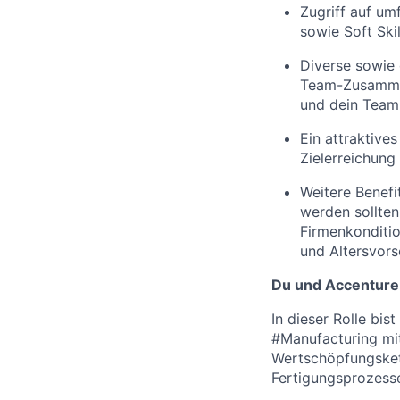
Zugriff auf um
sowie Soft Ski
Diverse sowie
Team-Zusammenh
und dein Team
Ein attraktive
Zielerreichung
Weitere Benefi
werden sollten
Firmenkonditio
und Altersvor
Du und Accenture
In dieser Rolle bis
#Manufacturing mit
Wertschöpfungskett
Fertigungsprozesse