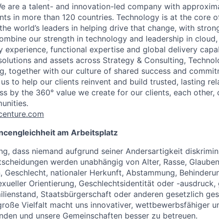
e are a talent- and innovation-led company with approxim
ents in more than 120 countries. Technology is at the core 
the world’s leaders in helping drive that change, with stro
combine our strength in technology and leadership in cloud,
 experience, functional expertise and global delivery capab
 solutions and assets across Strategy & Consulting, Technol
g, together with our culture of shared success and commit
us to help our clients reinvent and build trusted, lasting re
s by the 360° value we create for our clients, each other, 
unities.
enture.com
ncengleichheit am Arbeitsplatz
ng, dass niemand aufgrund seiner Andersartigkeit diskrimini
ntscheidungen werden unabhängig von Alter, Rasse, Glaube
n, Geschlecht, nationaler Herkunft, Abstammung, Behinderu
exueller Orientierung, Geschlechtsidentität oder -ausdruck,
ilienstand, Staatsbürgerschaft oder anderen gesetzlich ges
große Vielfalt macht uns innovativer, wettbewerbsfähiger u
Kunden und unsere Gemeinschaften besser zu betreuen.