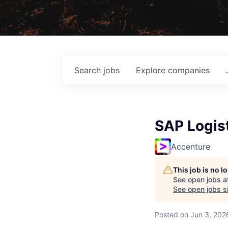
Search
jobs
Explore
companies
SAP Logist
Accenture
This job is no 
See open jobs a
See open jobs si
Posted
on Jun 3, 202