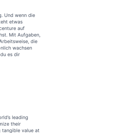
ig. Und wenn die
teht etwas
centure auf
ehst. Mit Aufgaben,
Arbeitsweise, die
sönlich wachsen
 du es dir
rld’s leading
mize their
 tangible value at