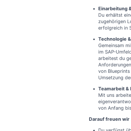
Einarbeitung 
Du erhältst ei
zugehörigen Lo
erfolgreich in 
Technologie 
Gemeinsam mit
im SAP-Umfeld
arbeitest du 
Anforderungen 
von Blueprints
Umsetzung der
Teamarbeit &
Mit uns arbeit
eigenverantwor
von Anfang bis
Darauf freuen wir
Du verfügst ü