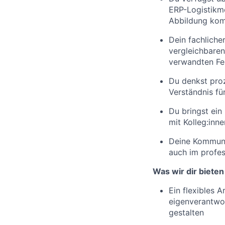
ERP-Logistikm
Abbildung kom
Dein fachliche
vergleichbaren
verwandten Fe
Du denkst proz
Verständnis für
Du bringst ein
mit Kolleg:inn
Deine Kommunik
auch im profes
Was wir dir bieten
Ein flexibles A
eigenverantwor
gestalten