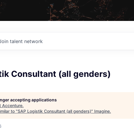
Join talent network
ik Consultant (all genders)
longer accepting applications
t
Accenture
.
milar to "
SAP Logistik Consultant (all genders)
"
Imagine
.
6