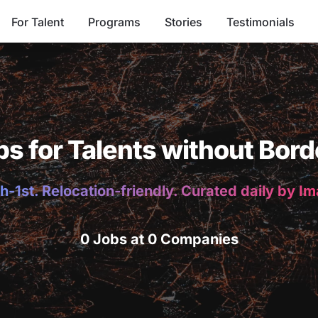
For Talent
Programs
Stories
Testimonials
bs for Talents without Bord
h-1st. Relocation-friendly. Curated daily by I
0 Jobs at 0 Companies