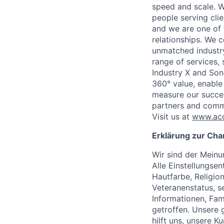
speed and scale. W
people serving cli
and we are one of 
relationships. We 
unmatched industry
range of services,
Industry X and Son
360° value, enable 
measure our succes
partners and comm
Visit us at
www.acc
Erklärung zur Cha
Wir sind der Meinu
Alle Einstellungse
Hautfarbe, Religio
Veteranenstatus, s
Informationen, Fam
getroffen. Unsere 
hilft uns, unsere 