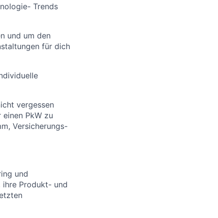
nologie- Trends
en und um den
taltungen für dich
dividuelle
nicht vergessen
r einen PkW zu
mm, Versicherungs-
ring und
 ihre Produkt- und
etzten