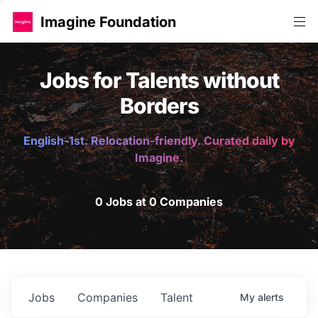
Imagine Foundation
Jobs for Talents without
Borders
English-1st. Relocation-friendly. Curated daily by
Imagine.
0 Jobs at 0 Companies
Jobs
Companies
Talent
My
alerts