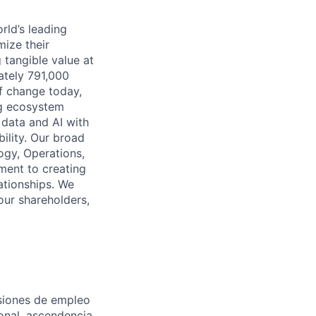
rld’s leading
mize their
 tangible value at
ately 791,000
of change today,
ng ecosystem
 data and AI with
ility. Our broad
ogy, Operations,
ment to creating
lationships. We
our shareholders,
isiones de empleo
ional, ascendencia,