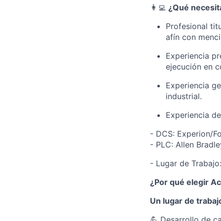
👩‍💻
¿Qué necesita
Profesional tit
afín con menci
Experiencia pr
ejecución en c
Experiencia ge
industrial.
Experiencia de
- DCS: Experion/F
- PLC: Allen Bradl
- Lugar de Trabajo
¿Por qué elegir A
Un lugar de trabaj
💪 Desarrollo de c