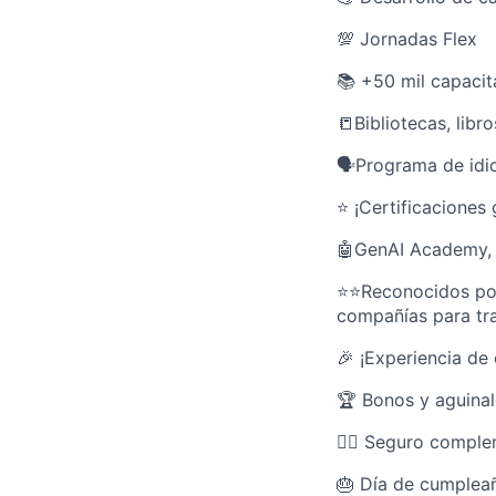
💯 Jornadas Flex
📚 +50 mil capacit
📒Bibliotecas, libr
🗣️Programa de id
⭐ ¡Certificaciones
🤖GenAI Academy, 
⭐⭐Reconocidos por
compañías para tr
🎉 ¡Experiencia de
🏆 Bonos y aguina
👩‍⚕️ Seguro compl
🎂 Día de cumpleañ