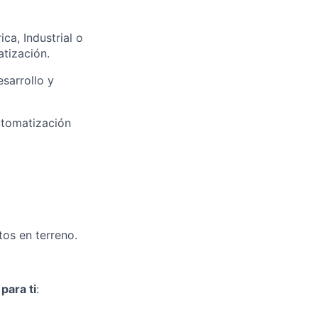
ica, Industrial o
tización.
sarrollo y
utomatización
tos en terreno.
para ti
: