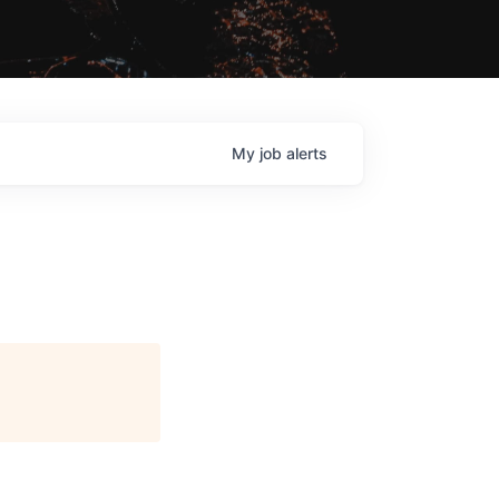
My
job
alerts