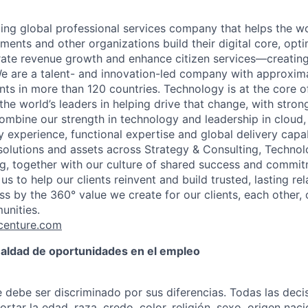
ding global professional services company that helps the wo
ents and other organizations build their digital core, opti
rate revenue growth and enhance citizen services—creating
e are a talent- and innovation-led company with approxim
ents in more than 120 countries. Technology is at the core 
the world’s leaders in helping drive that change, with stro
combine our strength in technology and leadership in cloud,
 experience, functional expertise and global delivery capab
 solutions and assets across Strategy & Consulting, Technol
g, together with our culture of shared success and commit
us to help our clients reinvent and build trusted, lasting re
s by the 360° value we create for our clients, each other, 
unities.
enture.com
ualdad de oportunidades en el empleo
debe ser discriminado por sus diferencias. Todas las dec
rtar la edad, raza, credo, color, religión, sexo, origen nac