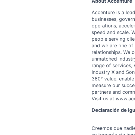
About Accenture
Accenture is a lea
businesses, governm
operations, accele
speed and scale. W
people serving cli
and we are one of 
relationships. We 
unmatched industry
range of services,
Industry X and Son
360° value, enable 
measure our succes
partners and comm
Visit us at
www.acc
Declaración de ig
Creemos que nadie 
se tomarán sin impo