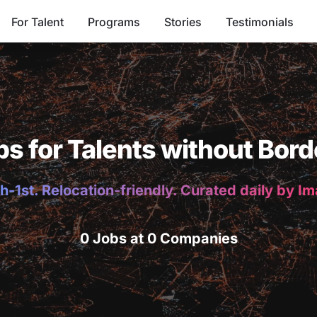
For Talent
Programs
Stories
Testimonials
bs for Talents without Bord
h-1st. Relocation-friendly. Curated daily by I
0 Jobs at 0 Companies