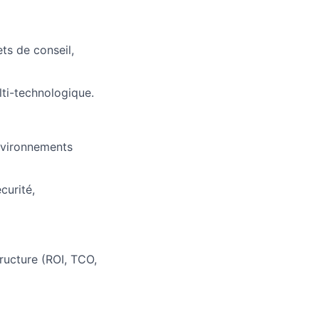
s de conseil,
lti-technologique.
environnements
curité,
tructure (ROI, TCO,