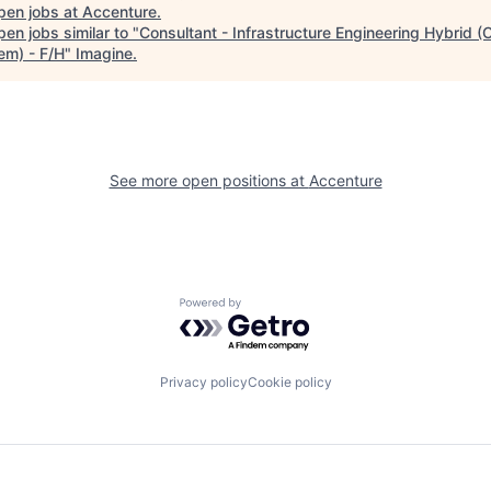
pen jobs at
Accenture
.
en jobs similar to "
Consultant - Infrastructure Engineering Hybrid (
em) - F/H
"
Imagine
.
See more open positions at
Accenture
Powered by Getro.com
Privacy policy
Cookie policy