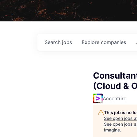
Search
jobs
Explore
companies
Consultant
(Cloud & O
Accenture
This job is no 
See open jobs a
See open jobs si
Imagine
.