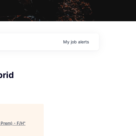
My
job
alerts
brid
 Prem) - F/H
"