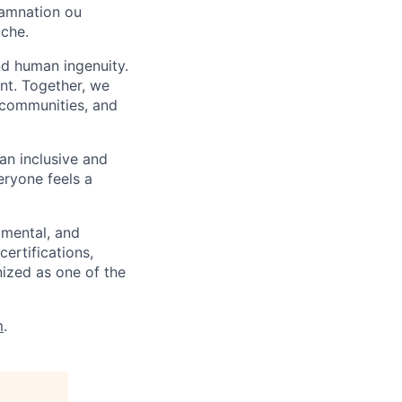
damnation ou
uche.
nd human ingenuity.
nt. Together, we
, communities, and
 an inclusive and
eryone feels a
 mental, and
certifications,
nized as one of the
m
.