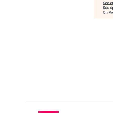
See o
See op
On Pr