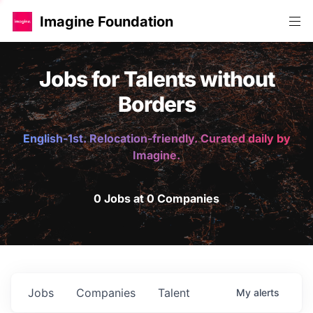
Imagine Foundation
Jobs for Talents without
Borders
English-1st. Relocation-friendly. Curated daily by
Imagine.
0 Jobs at 0 Companies
Jobs
Companies
Talent
My
alerts