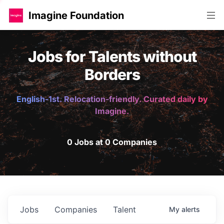
Imagine Foundation
Jobs for Talents without
Borders
English-1st. Relocation-friendly. Curated daily by
Imagine.
0 Jobs at 0 Companies
Jobs
Companies
Talent
My
alerts