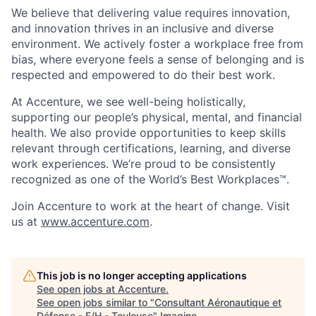
We believe that delivering value requires innovation,
and innovation thrives in an inclusive and diverse
environment. We actively foster a workplace free from
bias, where everyone feels a sense of belonging and is
respected and empowered to do their best work.
At Accenture, we see well-being holistically,
supporting our people’s physical, mental, and financial
health. We also provide opportunities to keep skills
relevant through certifications, learning, and diverse
work experiences. We’re proud to be consistently
recognized as one of the World’s Best Workplaces™.
Join Accenture to work at the heart of change. Visit
us at
www.accenture.com
.
This job is no longer accepting applications
See open jobs at
Accenture
.
See open jobs similar to "
Consultant Aéronautique et
Défense - F/H - Toulouse
"
Imagine
.