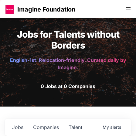
Imagine Foundation
Jobs for Talents without
Borders
English-1st. Relocation-friendly. Curated daily by
Imagine.
0 Jobs at 0 Companies
Jobs
Companies
Talent
My
alerts