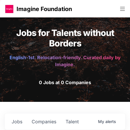
Imagine Foundation
Jobs for Talents without
Borders
English-1st. Relocation-friendly. Curated daily by
Imagine.
0 Jobs at 0 Companies
Jobs
Companies
Talent
My
alerts