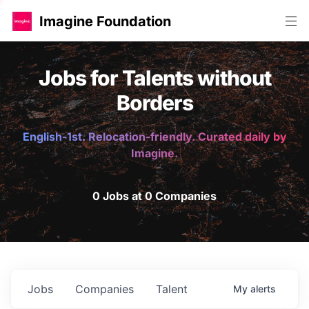
Imagine Foundation
Jobs for Talents without
Borders
English-1st. Relocation-friendly. Curated daily by
Imagine.
0 Jobs at 0 Companies
Jobs
Companies
Talent
My
alerts