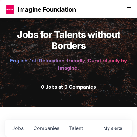
Imagine Foundation
Jobs for Talents without
Borders
English-1st. Relocation-friendly. Curated daily by
Imagine.
0 Jobs at 0 Companies
Jobs
Companies
Talent
My
alerts