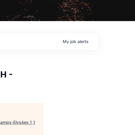
My
job
alerts
H -
hamps-Elysées 1 1