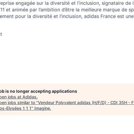
eprise engagée sur la diversité et l’inclusion, signataire de 
1 et animée par l’ambition d’être la meilleure marque de s
ment pour la diversité et l’inclusion, adidas France est une
t
job is no longer accepting applications
pen jobs at
Adidas
.
en jobs similar to "
Vendeur Polyvalent adidas (H/F/D) - CDI 35H - F
s-Elysées 1 1 1
"
Imagine
.