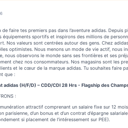
26
in de faire tes premiers pas dans l’aventure adidas. Depuis 
rs équipements sportifs et inspirons des millions de person
port. Nos valeurs sont centrées autour des gens. Chez adid
lles optimistes. Nous menons un mode de vie actif, nous i
re, nous observons le monde sans ses frontières et ses préj
gement chez nos consommateurs. Nos magasins sont les pre
ients et le cœur de la marque adidas. Tu souhaites faire par
t que :
t adidas (H/F/D) – CDD/CDI 28 Hrs - Flagship des Champ
RONS :
munération attractif comprenant un salaire fixe sur 12 mois
on parisienne, d’un bonus et d’un contrat d’épargne salarial
ondement si placement de l’intéressement sur PEE).