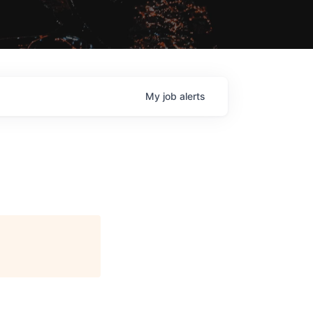
My
job
alerts