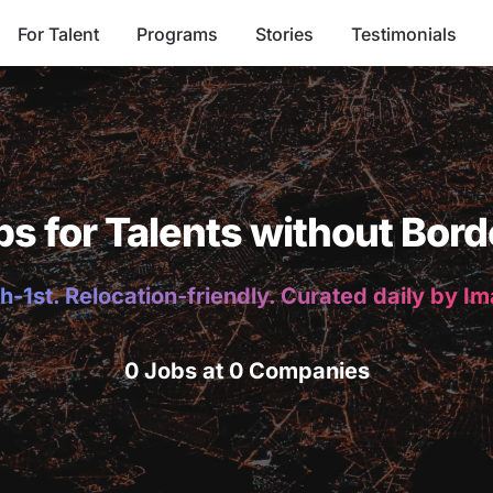
For Talent
Programs
Stories
Testimonials
bs for Talents without Bord
h-1st. Relocation-friendly. Curated daily by I
0 Jobs at 0 Companies