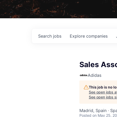
Search
jobs
Explore
companies
Sales Ass
Adidas
This job is no 
See open jobs a
See open jobs si
Madrid, Spain · Sp
Posted
on May 25, 2