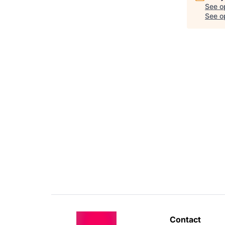
See o
See op
Contact 