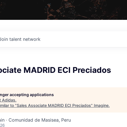
Join talent network
ociate MADRID ECI Preciados
longer accepting applications
t
Adidas
.
milar to "
Sales Associate MADRID ECI Preciados
"
Imagine
.
ain · Comunidad de Masisea, Peru
026