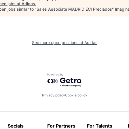
pen jobs at
Adidas
.
en jobs similar to "
Sales Associate MADRID ECI Preciados
"
Imagin
See more open positions at
Adidas
Powered by Getro.com
Privacy policy
Cookie policy
Socials
For Partners
For Talents