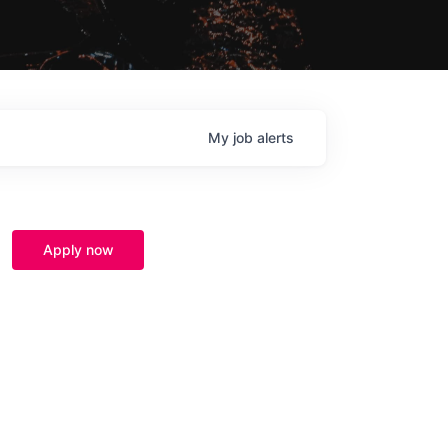
My
job
alerts
Apply now