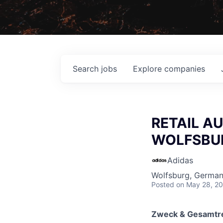
Search
jobs
Explore
companies
RETAIL AU
WOLFSBU
Adidas
Wolfsburg, Germa
Posted
on May 28, 2
Zweck & Gesamtrel