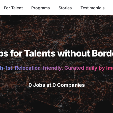
For Talent
Programs
Stories
Testimonials
bs for Talents without Bord
h-1st. Relocation-friendly. Curated daily by I
0 Jobs at 0 Companies