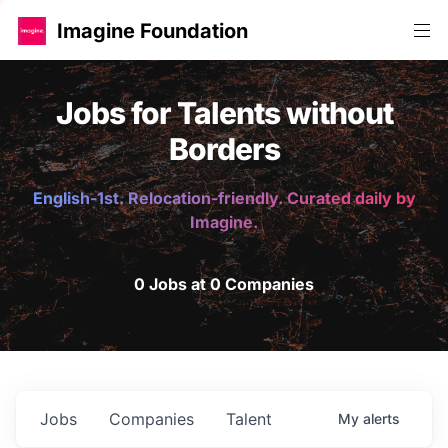
Imagine Foundation
Jobs for Talents without
Borders
English-1st. Relocation-friendly. Curated daily by
Imagine.
0 Jobs at 0 Companies
Jobs
Companies
Talent
My
alerts