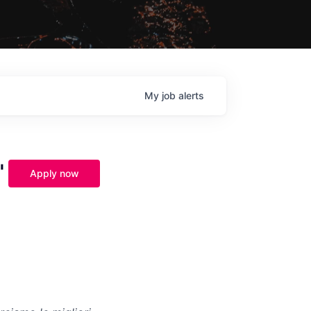
My
job
alerts
'
Apply now