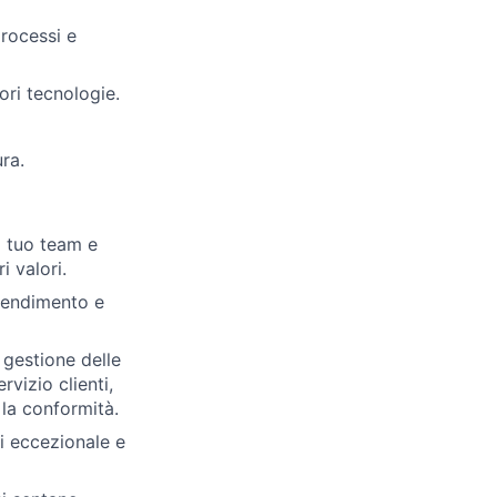
processi e
ori tecnologie.
ura.
l tuo team e
i valori.
rendimento e
 gestione delle
rvizio clienti,
 la conformità.
ti eccezionale e