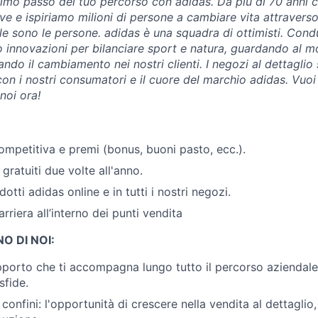
rimo passo del tuo percorso con adidas. Da più di 70 anni c
ve e ispiriamo milioni di persone a cambiare vita attraverso 
e sono le persone. adidas è una squadra di ottimisti. Cond
do innovazioni per bilanciare sport e natura, guardando al 
rando il cambiamento nei nostri clienti. I negozi al dettaglio
on i nostri consumatori e il cuore del marchio adidas. Vuoi 
noi ora!
ompetitiva e premi (bonus, buoni pasto, ecc.).
 gratuiti due volte all'anno.
otti adidas online e in tutti i nostri negozi.
arriera all’interno dei punti vendita
O DI NOI:
porto che ti accompagna lungo tutto il percorso aziendale e
sfide.
confini: l'opportunità di crescere nella vendita al dettaglio, 