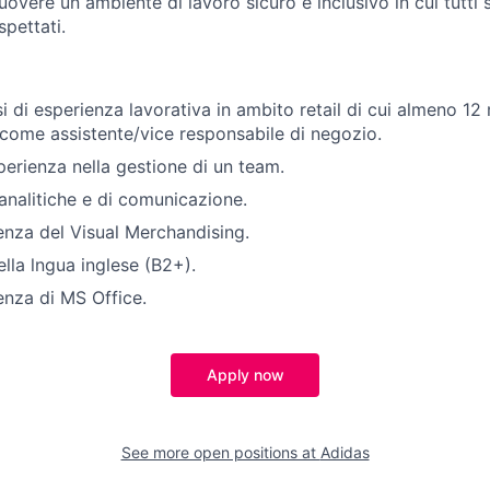
overe un ambiente di lavoro sicuro e inclusivo in cui tutti 
spettati.
di esperienza lavorativa in ambito retail di cui almeno 12 m
 come assistente/vice responsabile di negozio.
erienza nella gestione di un team.
 analitiche e di comunicazione.
nza del Visual Merchandising.
la lngua inglese (B2+).
nza di MS Office.
Apply now
See more open positions at
Adidas