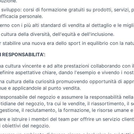
ibuzione.
sviluppo: corsi di formazione gratuiti su prodotti, servizi, 
fficacia personale.
o con i più alti standard di vendita al dettaglio e le migli
cultura della diversità, dell'equità e dell'inclusione.
 stabilire una nuova era dello sport in equilibrio con la nat
I RESPONSABILITA':
 cultura vincente e ad alte prestazioni collaborando con i
efinire aspettative chiare, dando l'esempio e vivendo i nostr
na cultura della curiosità promuovendo opportunità di app
nue e applicandole al punto vendita.
Responsabile del negozio e assumere la responsabilità nella
idiane del negozio, tra cui le vendite, il riassortimento, il se
a gestione, il reclutamento, la formazione, le risorse umane e
are e istruire i membri del team per offrire un servizio clien
 obiettivi del negozio.