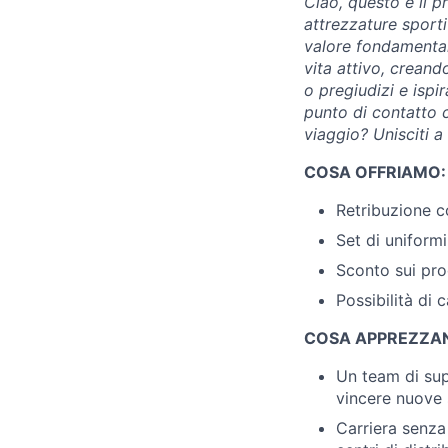
Ciao, questo è il p
attrezzature sporti
valore fondamental
vita attivo, crean
o pregiudizi e ispi
punto di contatto c
viaggio? Unisciti a 
COSA OFFRIAMO:
Retribuzione c
Set di uniformi
Sconto sui prod
Possibilità di c
COSA APPREZZAN
Un team di sup
vincere nuove 
Carriera senza 