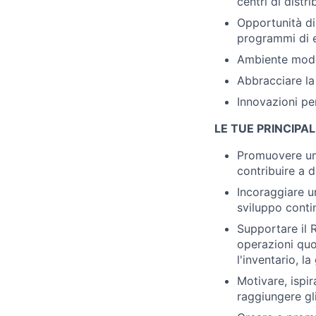
centri di distr
Opportunità di 
programmi di e
Ambiente modern
Abbracciare la 
Innovazioni per
LE TUE PRINCIPAL
Promuovere una
contribuire a d
Incoraggiare u
sviluppo conti
Supportare il 
operazioni quot
l'inventario, l
Motivare, ispir
raggiungere gli