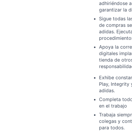
adhiriéndose a
garantizar la d
Sigue todas la
de compras seg
adidas. Ejecut
procedimientos
Apoya la correc
digitales impl
tienda de otro
responsabilid
Exhibe constan
Play, Integrit
adidas.
Completa todos
en el trabajo
Trabaja siemp
colegas y cont
para todos.