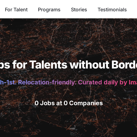
For Talent
Programs
Stories
Testimonials
bs for Talents without Bord
h-1st. Relocation-friendly. Curated daily by I
0 Jobs at 0 Companies