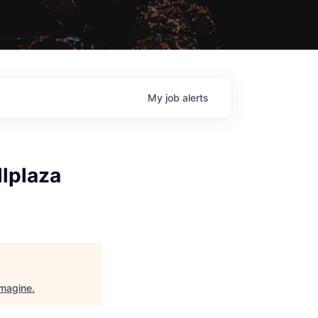
My
job
alerts
llplaza
Imagine
.