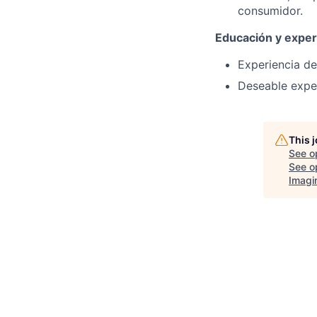
consumidor.
Educación y experi
Experiencia de
Deseable exper
This 
See o
See op
Imagi