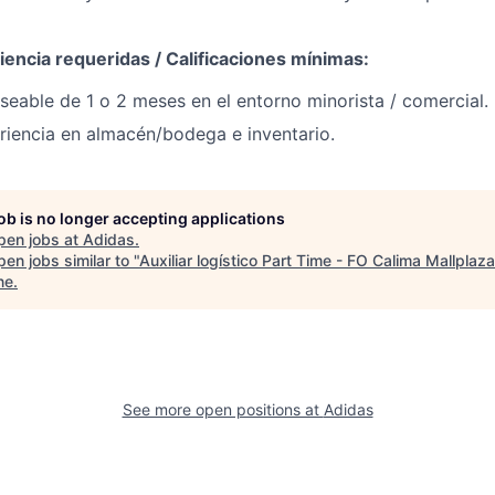
encia requeridas / Calificaciones mínimas:
seable de 1 o 2 meses en el entorno minorista / comercial.
iencia en almacén/bodega e inventario.
job is no longer accepting applications
pen jobs at
Adidas
.
en jobs similar to "
Auxiliar logístico Part Time - FO Calima Mallplaz
ne
.
See more open positions at
Adidas