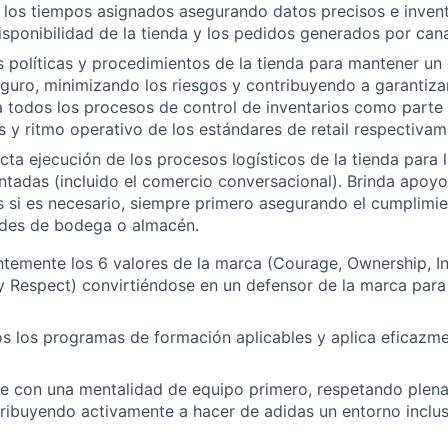
 los tiempos asignados asegurando datos precisos e invent
isponibilidad de la tienda y los pedidos generados por canal
s políticas y procedimientos de la tienda para mantener un 
uro, minimizando los riesgos y contribuyendo a garantiza
a todos los procesos de control de inventarios como parte 
 y ritmo operativo de los estándares de retail respectivam
ta ejecución de los procesos logísticos de la tienda para la
antadas (incluido el comercio conversacional). Brinda apoyo 
s si es necesario, siempre primero asegurando el cumplimi
ades de bodega o almacén.
temente los 6 valores de la marca (Courage, Ownership, I
y y Respect) convirtiéndose en un defensor de la marca para 
 los programas de formación aplicables y aplica eficazme
re con una mentalidad de equipo primero, respetando plen
ribuyendo activamente a hacer de adidas un entorno inclu