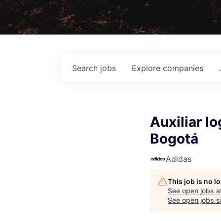
Search
jobs
Explore
companies
Auxiliar l
Bogotá
Adidas
This job is no 
See open jobs a
See open jobs si