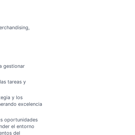
erchandising,
a gestionar
las tareas y
egia y los
nerando excelencia
as oportunidades
nder el entorno
entos del