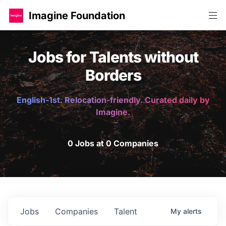
Imagine Foundation
Jobs for Talents without
Borders
English-1st. Relocation-friendly. Curated daily by
Imagine.
0 Jobs at 0 Companies
Jobs
Companies
Talent
My
alerts