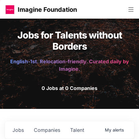
Imagine Foundation
Jobs for Talents without
Borders
English-1st. Relocation-friendly. Curated daily by
Imagine.
0 Jobs at 0 Companies
Jobs
Companies
Talent
My
alerts