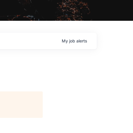
My
job
alerts