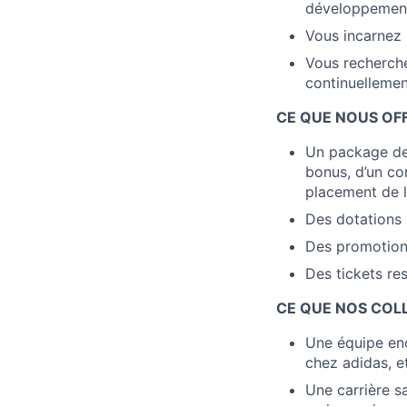
développement
Vous incarnez 
Vous recherche
continuellemen
CE QUE NOUS OF
Un package de 
bonus, d’un co
placement de l
Des dotations 
Des promotions
Des tickets re
CE QUE NOS COL
Une équipe enc
chez adidas, e
Une carrière sa