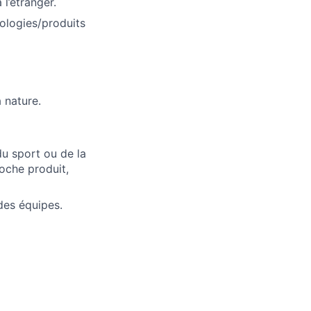
l’étranger.
ologies/produits
 nature.
du sport ou de la
oche produit,
es équipes.