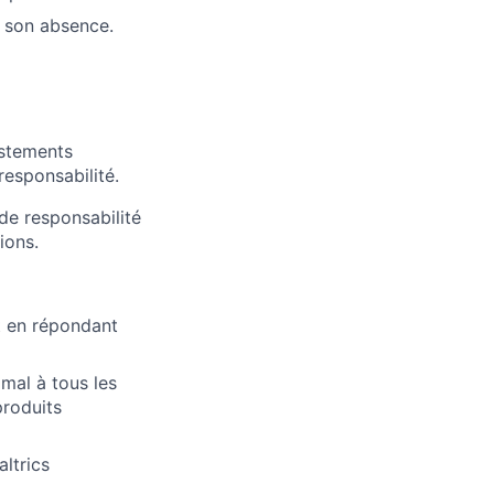
n son absence.
ustements
responsabilité.
de responsabilité
ions.
t en répondant
mal à tous les
produits
altrics