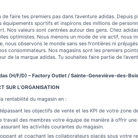
in de faire tes premiers pas dans l’aventure adidas. Depuis 
rs équipements sportifs et inspirons des millions de person
port. Nos valeurs sont centrées autour des gens. Chez adid
lles optimistes. Nous menons un mode de vie actif, nous i
e, nous observons le monde sans ses frontières ni préjugés,
os consommateurs. Nos magasins sont les premiers points
œur de la marque adidas. Tu souhaites faire partie de l’aven
das (H/F/D) – Factory Outlet / Sainte-Geneviève-des-Boi
CT SUR L’ORGANISATION
a rentabilité du magasin en :
dépassant les objectifs de vente et les KPI de votre zone de
 travail des membres votre équipe de manière à offrir une
 assurant les activités courantes du magasin.
oppant et coachant les collaborateurs placés sous votre re