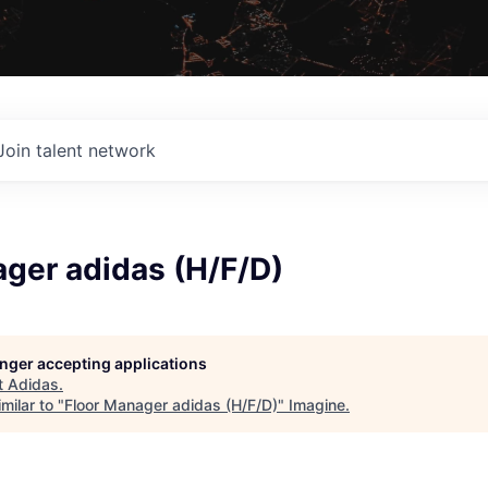
Join talent network
ager adidas (H/F/D)
longer accepting applications
t
Adidas
.
milar to "
Floor Manager adidas (H/F/D)
"
Imagine
.