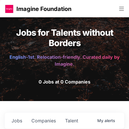
Imagine Foundation
Jobs for Talents without
Borders
English-1st. Relocation-friendly. Curated daily by
Imagine.
0 Jobs at 0 Companies
Jobs
Companies
Talent
My
alerts