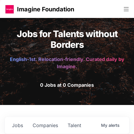
Imagine Foundation
Jobs for Talents without
Borders
English-1st. Relocation-friendly. Curated daily by
Imagine.
0 Jobs at 0 Companies
Jobs
Companies
Talent
My
alerts