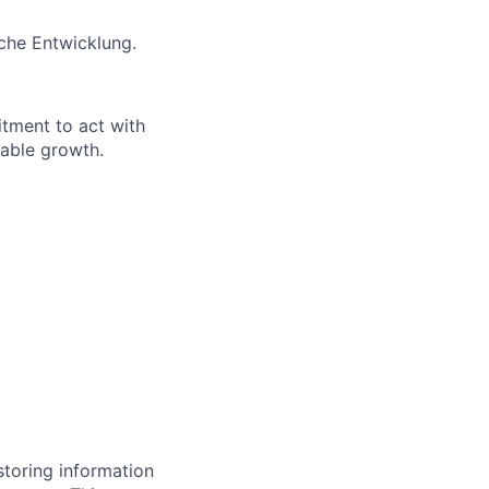
iche Entwicklung.
itment to act with
nable growth.
storing information