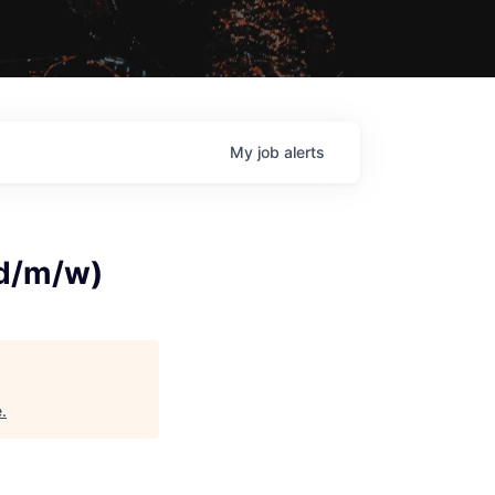
My
job
alerts
(d/m/w)
e
.