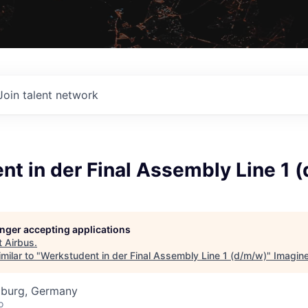
Join talent network
t in der Final Assembly Line 1 
longer accepting applications
t
Airbus
.
milar to "
Werkstudent in der Final Assembly Line 1 (d/m/w)
"
Imagin
mburg, Germany
o