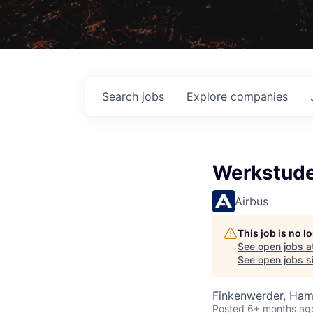
Search
jobs
Explore
companies
Werkstuden
Airbus
This job is no 
See open jobs a
See open jobs si
Finkenwerder, Ha
Posted
6+ months ag