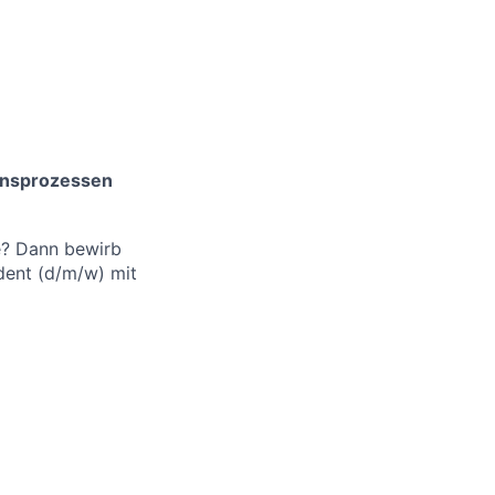
ionsprozessen
le? Dann bewirb
udent (d/m/w) mit