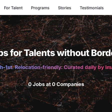
For Talent
Programs
Stories
Testimonials
bs for Talents without Bord
h-1st. Relocation-friendly. Curated daily by I
0 Jobs at 0 Companies