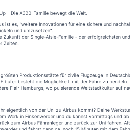
Up - Die A320-Familie bewegt die Welt.
us ist es, "weitere Innovationen für eine sichere und nachha
ickeln und umzusetzen".
e Zukunft der Single-Aisle-Familie - der erfolgreichsten und
er Zeiten.
r größten Produktionsstätte für zivile Flugzeuge in Deutschl
Elbufer besteht die Möglichkeit, mit der Fähre zu pendeln. 
ere Flair Hamburgs, wo pulsierende Weltstadtkultur auf naut
e ihr eigentlich von der Uni zu Airbus kommt? Deine Werkstu
dem Werk in Finkenwerder und du kannst vormittags und ab 
rück zum Airbus Fähranleger und zurück zur Uni fahren. Al
enwerder und fährst dann ca. noch 15 Minuten mit dem Fah