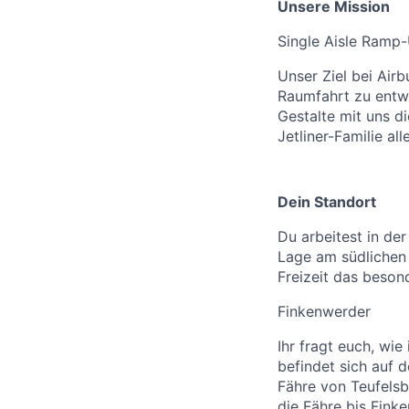
Unsere Mission
Single Aisle Ramp-
Unser Ziel bei Airb
Raumfahrt zu entw
Gestalte mit uns di
Jetliner-Familie all
Dein Standort
Du arbeitest in de
Lage am südlichen 
Freizeit das besond
Finkenwerder
​Ihr fragt euch, wi
befindet sich auf 
Fähre von Teufelsb
die Fähre bis Fink