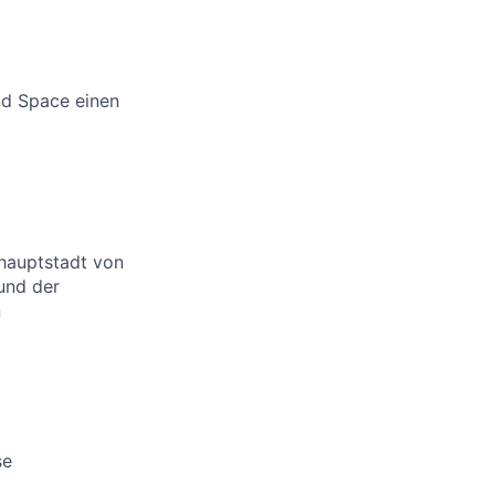
nd Space einen
hauptstadt von
und der
n
se