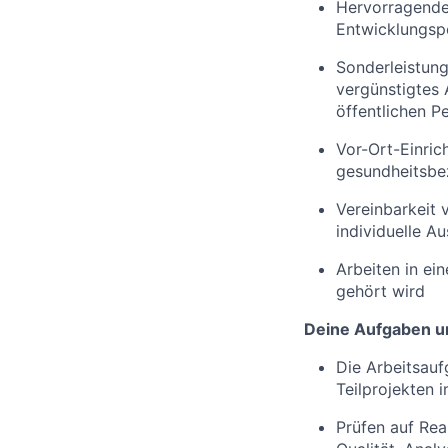
Hervorragende 
Entwicklungsp
Sonderleistung
vergünstigtes 
öffentlichen P
Vor-Ort-Einric
gesundheitsbez
Vereinbarkeit v
individuelle Au
Arbeiten in ei
gehört wird
De
ine Aufgaben u
Die Arbeitsau
Teilprojekten 
Prüfen auf Real