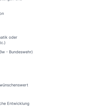
von
atik oder
c.)
NBw - Bundeswehr)
) wünschenswert
iche Entwicklung