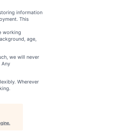
storing information
loyment. This
ve working
background, age,
uch, we will never
. Any
lexibly. Wherever
king.
agine
.