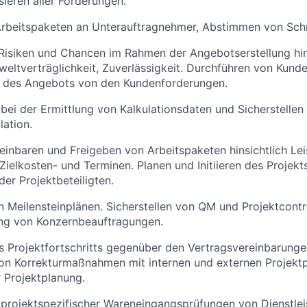
sieren aller Forderungen.
Arbeitspaketen an Unterauftragnehmer, Abstimmen von Schni
 Risiken und Chancen im Rahmen der Angebotserstellung hin
weltverträglichkeit, Zuverlässigkeit. Durchführen von Kund
des Angebots von den Kundenforderungen.
bei der Ermittlung von Kalkulationsdaten und Sicherstellen
ation.
reinbaren und Freigeben von Arbeitspaketen hinsichtlich Lei
, Zielkosten- und Terminen. Planen und Initiieren des Projek
der Projektbeteiligten.
Meilensteinplänen. Sicherstellen von QM und Projektcontrol
ung von Konzernbeauftragungen.
 Projektfortschritts gegenüber den Vertragsvereinbarungen
n Korrekturmaßnahmen mit internen und externen Projektp
 Projektplanung.
 projektspezifischer Wareneingangsprüfungen von Dienstle