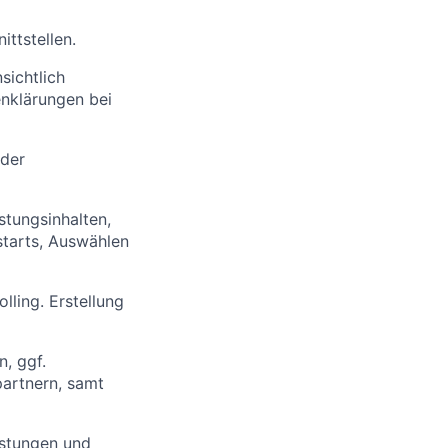
ttstellen.
sichtlich
enklärungen bei
 der
stungsinhalten,
tstarts, Auswählen
ling. Erstellung
, ggf.
artnern, samt
istungen und