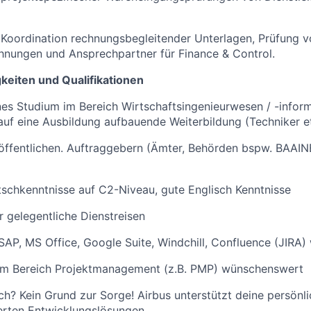
 Koordination rechnungsbegleitender Unterlagen, Prüfung 
hnungen und Ansprechpartner für Finance & Control.
eiten und Qualifikationen
s Studium im Bereich Wirtschaftsingenieurwesen / -inform
auf eine Ausbildung aufbauende Weiterbildung (Techniker et
 öffentlichen. Auftraggebern (Ämter, Behörden bspw. BAAI
schkenntnisse auf C2-Niveau, gute Englisch Kenntnisse
r gelegentliche Dienstreisen
SAP, MS Office, Google Suite, Windchill, Confluence (JIRA
g im Bereich Projektmanagement (z.B. PMP) wünschenswert
h? Kein Grund zur Sorge! Airbus unterstützt deine persönl
rten Entwicklungslösungen.