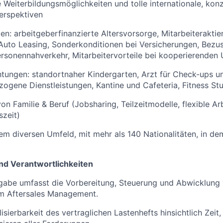
Weiterbildungsmöglichkeiten und tolle internationale, kon
erspektiven
en: arbeitgeberfinanzierte Altersvorsorge, Mitarbeiteraktie
Auto Leasing, Sonderkonditionen bei Versicherungen, Bezu
ersonennahverkehr, Mitarbeitervorteile bei kooperierende
htungen: standortnaher Kindergarten, Arzt für Check-ups u
ogene Dienstleistungen, Kantine und Cafeteria, Fitness St
on Familie & Beruf (Jobsharing, Teilzeitmodelle, flexible Ar
szeit)
nem diversen Umfeld, mit mehr als 140 Nationalitäten, in d
nd Verantwortlichkeiten
fgabe umfasst die Vorbereitung, Steuerung und Abwicklun
im Aftersales Management.
isierbarkeit des vertraglichen Lastenhefts hinsichtlich Zeit