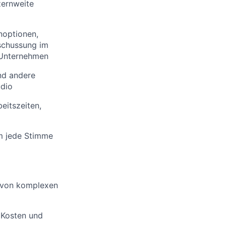
zernweite
noptionen,
schussung im
n Unternehmen
nd andere
udio
beitszeiten,
em jede Stimme
g von komplexen
, Kosten und