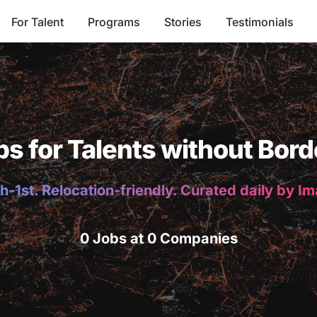
For Talent
Programs
Stories
Testimonials
bs for Talents without Bord
h-1st. Relocation-friendly. Curated daily by I
0 Jobs at 0 Companies