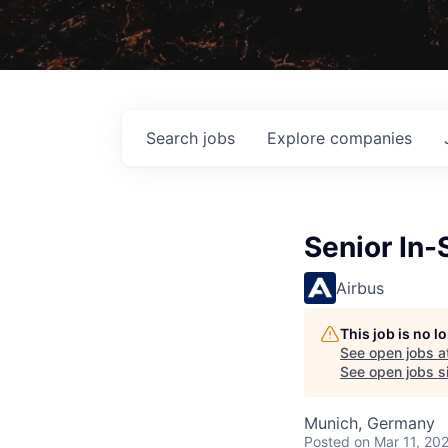
Search
jobs
Explore
companies
Senior In
Airbus
This job is no 
See open jobs a
See open jobs si
Munich, Germany
Posted
on Mar 11, 20