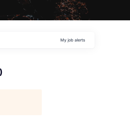
My
job
alerts
)