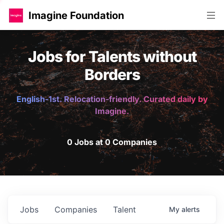
Imagine Foundation
Jobs for Talents without
Borders
English-1st. Relocation-friendly. Curated daily by
Imagine.
0 Jobs at 0 Companies
Jobs
Companies
Talent
My
alerts