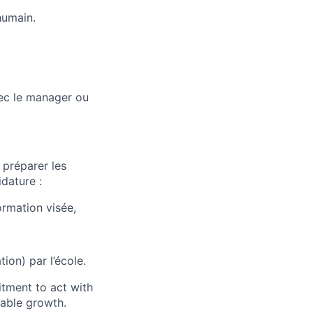
'humain.
vec le manager ou
z préparer les
dature :
ormation visée,
ion) par l’école.
itment to act with
nable growth.