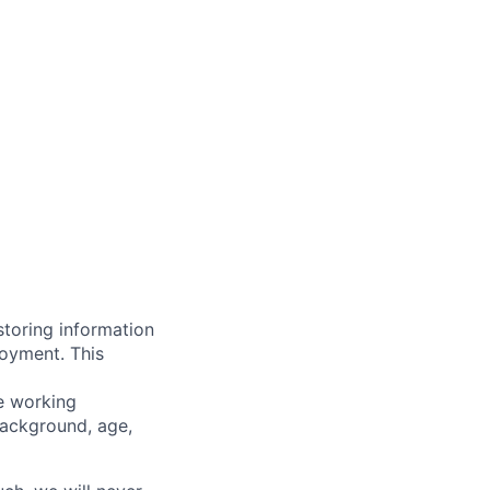
storing information
loyment. This
ve working
background, age,