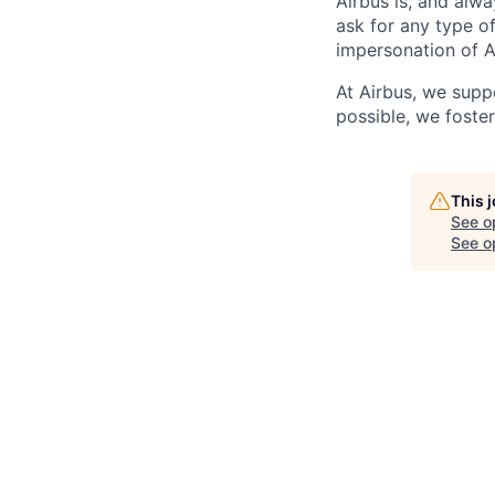
Airbus is, and alwa
ask for any type o
impersonation of A
At Airbus, we supp
possible, we foster
This 
See o
See op