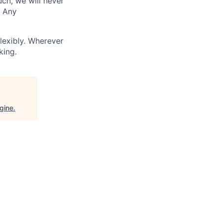
uch, we will never
. Any
lexibly. Wherever
king.
gine
.