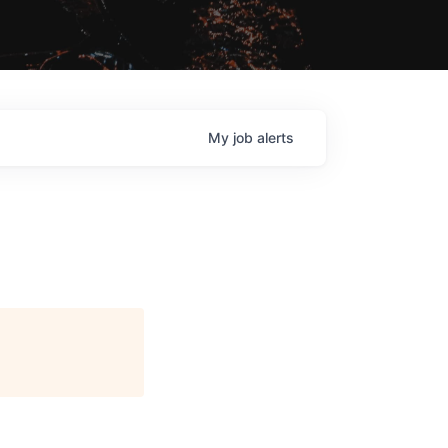
My
job
alerts