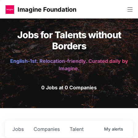
Imagine Foundation
Jobs for Talents without
Borders
English-1st. Relocation-friendly. Curated daily by
Imagine.
0 Jobs at 0 Companies
Jobs
Companies
Talent
My
alerts