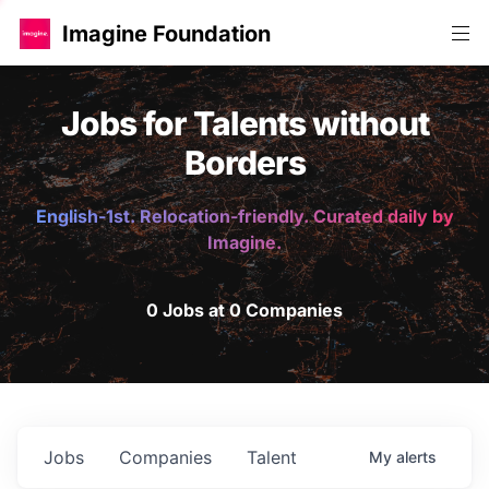
Imagine Foundation
Jobs for Talents without
Borders
English-1st. Relocation-friendly. Curated daily by
Imagine.
0 Jobs at 0 Companies
Jobs
Companies
Talent
My
alerts