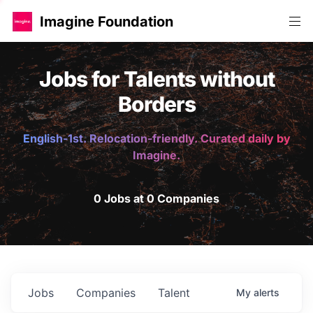
Imagine Foundation
Jobs for Talents without
Borders
English-1st. Relocation-friendly. Curated daily by
Imagine.
0 Jobs at 0 Companies
Jobs
Companies
Talent
My
alerts