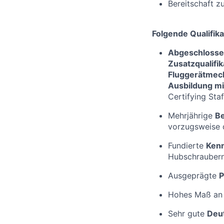
Bereitschaft z
Folgende Qualifika
Abgeschlosse
Zusatzqualifik
Fluggerätmech
Ausbildung mi
Certifying Sta
Mehrjährige
Be
vorzugsweise
Fundierte
Kenn
Hubschrauber
Ausgeprägte
P
Hohes Maß a
Sehr gute
Deut