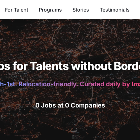
For Talent
Programs
Stories
Testimonials
bs for Talents without Bord
h-1st. Relocation-friendly. Curated daily by I
0 Jobs at 0 Companies