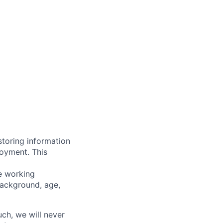
storing information
loyment. This
ve working
background, age,
uch, we will never