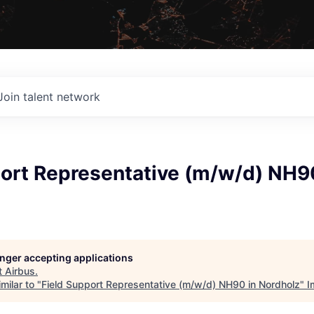
Join talent network
port Representative (m/w/d) NH9
longer accepting applications
t
Airbus
.
milar to "
Field Support Representative (m/w/d) NH90 in Nordholz
"
I