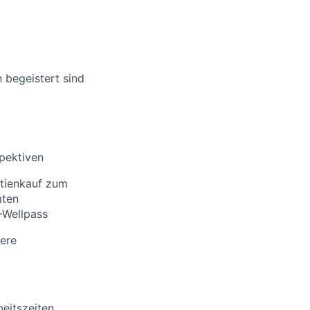
 begeistert sind
pektiven
ktienkauf zum
mten
-Wellpass
ere
beitszeiten,