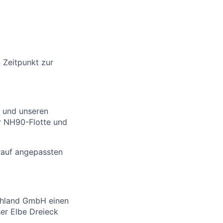
 Zeitpunkt zur
s und unseren
er NH90-Flotte und
arauf angepassten
chland GmbH einen
er Elbe Dreieck