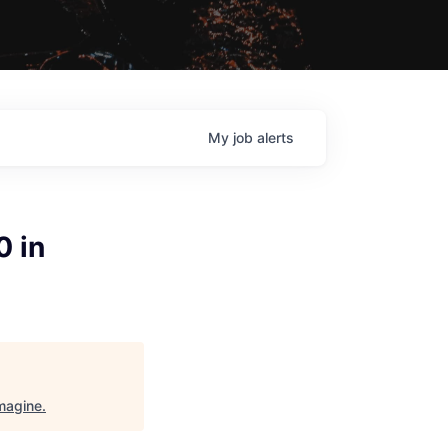
My
job
alerts
0 in
magine
.