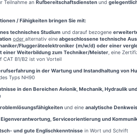
ur Teilnahme an
Rufbereitschaftsdiensten
und
gelegentlic
tionen / Fähigkeiten bringen Sie mit:
nes technisches Studium
und darauf bezogene
erweitert
ation
oder
alternativ eine
abgeschlossene technische Ausb
aniker/Fluggeräteelektroniker (m/w/d) oder einer vergl
t einer Weiterbildung zum Techniker/Meister
, eine Zertif
ff CAT B1/B2 ist von Vorteil
rufserfahrung in der Wartung und Instandhaltung von 
 des Typs NH90
tnisse in den Bereichen Avionik, Mechanik, Hydraulik und
n
roblemlösungsfähigkeiten
und eine
analytische Denkwei
n
Eigenverantwortung, Serviceorientierung und Kommunik
sch- und gute Englischkenntnisse
in Wort und Schrift