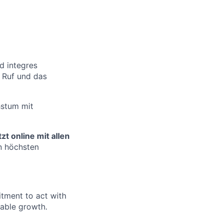
d integres
 Ruf und das
hstum mit
t online mit allen
n höchsten
itment to act with
nable growth.