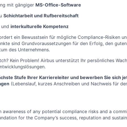
ng mit gängiger
MS-Office-Software
zu
Schichtarbeit und Rufbereitschaft
t
und
interkulturelle Kompetenz
fordert ein Bewusstsein für mögliche Compliance-Risiken un
unkte sind Grundvoraussetzungen für den Erfolg, den guten
tum des Unternehmens.
ch? Kein Problem! Airbus unterstützt Ihr persönliches Wac
 Entwicklungslösungen.
hste Stufe Ihrer Karriereleiter und bewerben Sie sich jetz
agen
(Lebenslauf, kurzes Anschreiben und Nachweis für de
an awareness of any potential compliance risks and a comm
foundation for the Company’s success, reputation and sustai