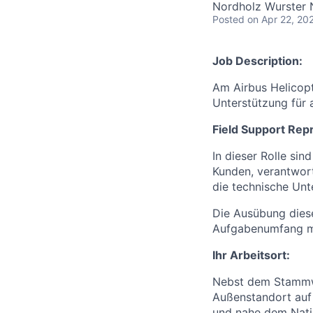
Nordholz Wurster 
Posted
on Apr 22, 20
Job Description:
Am Airbus Helicop
Unterstützung für 
Field Support Rep
In dieser Rolle si
Kunden, verantwort
die technische Unt
Die Ausübung diese
Aufgabenumfang m
Ihr Arbeitsort:
Nebst dem Stammwe
Außenstandort auf 
und nahe dem Nati