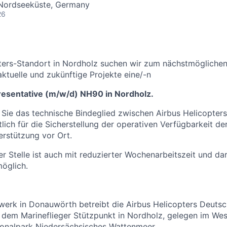
Nordseeküste, Germany
26
ters-Standort in Nordholz suchen wir zum nächstmöglichen
aktuelle und zukünftige Projekte eine/-n
resentative (m/w/d) NH90 in Nordholz.
nd Sie das technische Bindeglied zwischen Airbus Helicopter
lich für die Sicherstellung der operativen Verfügbarkeit d
erstützung vor Ort.
r Stelle ist auch mit reduzierter Wochenarbeitszeit und d
öglich.
rk in Donauwörth betreibt die Airbus Helicopters Deuts
dem Marineflieger Stützpunkt in Nordholz, gelegen im Wes
onalpark Niedersächsisches Wattenmeer.