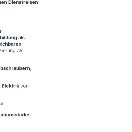
hen Dienstreisen
e
ildung als
eichbaren
izierung als
Hubschraubern
,
 Elektrik
von
se
ationsstärke