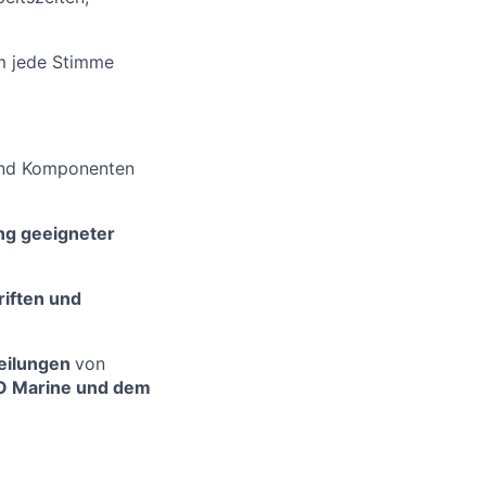
em jede Stimme
nd Komponenten
ng geeigneter
riften und
teilungen
von
MO Marine und dem