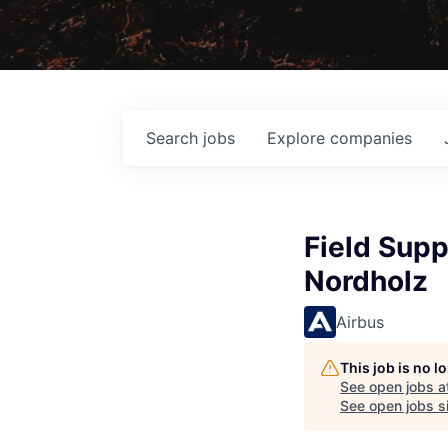
Search
jobs
Explore
companies
Field Sup
Nordholz
Airbus
This job is no 
See open jobs a
See open jobs si