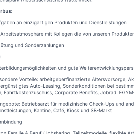
irbus:
gaben an einzigartigen Produkten und Dienstleistungen
 Arbeitsatmosphäre mit Kollegen die von unseren Produkten
rgütung und Sonderzahlungen
b
terbildungsmöglichkeiten und gute Weiterentwicklungspers
sondere Vorteile: arbeitgeberfinanzierte Altersvorsorge, A
 vergünstigtes Auto-Leasing, Sonderkonditionen bei bestim
n, Fahrtkostenzuschuss, Corporate Benefits, Jobrad, EGYM
ngebote: Betriebsarzt für medizinische Check-Ups und and
nstleistungen, Kantine, Café, Kiosk und SB-Markt
anbindung
on Familie & Beruf (Jobsharing, Teilzeitmodelle, flexible Ar