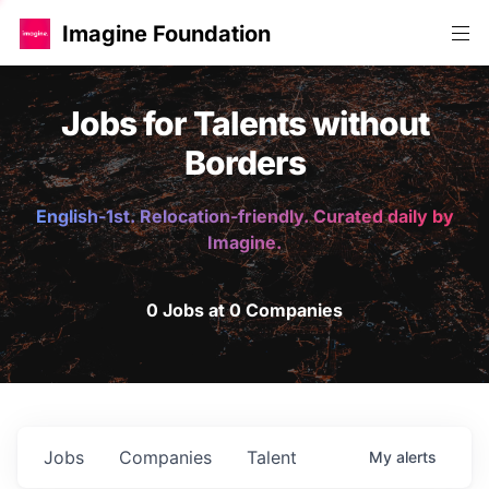
Imagine Foundation
Jobs for Talents without
Borders
English-1st. Relocation-friendly. Curated daily by
Imagine.
0 Jobs at 0 Companies
Jobs
Companies
Talent
My
alerts