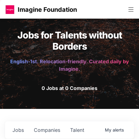
Imagine Foundation
Jobs for Talents without
Borders
English-1st. Relocation-friendly. Curated daily by
Imagine.
0 Jobs at 0 Companies
Jobs
Companies
Talent
My
alerts