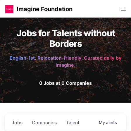
Imagine Foundation
Jobs for Talents without
Borders
English-1st. Relocation-friendly. Curated daily by
Imagine.
0 Jobs at 0 Companies
Jobs
Companies
Talent
My
alerts