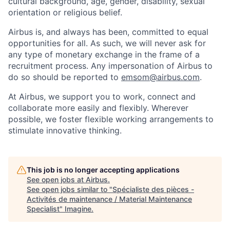
cultural background, age, gender, disability, sexual
orientation or religious belief.
Airbus is, and always has been, committed to equal
opportunities for all. As such, we will never ask for
any type of monetary exchange in the frame of a
recruitment process. Any impersonation of Airbus to
do so should be reported to
emsom@airbus.com
.
At Airbus, we support you to work, connect and
collaborate more easily and flexibly. Wherever
possible, we foster flexible working arrangements to
stimulate innovative thinking.
This job is no longer accepting applications
See open jobs at
Airbus
.
See open jobs similar to "
Spécialiste des pièces -
Activités de maintenance / Material Maintenance
Specialist
"
Imagine
.