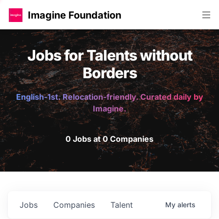
Imagine Foundation
Jobs for Talents without
Borders
English-1st. Relocation-friendly. Curated daily by
Imagine.
0 Jobs at 0 Companies
Jobs
Companies
Talent
My
alerts