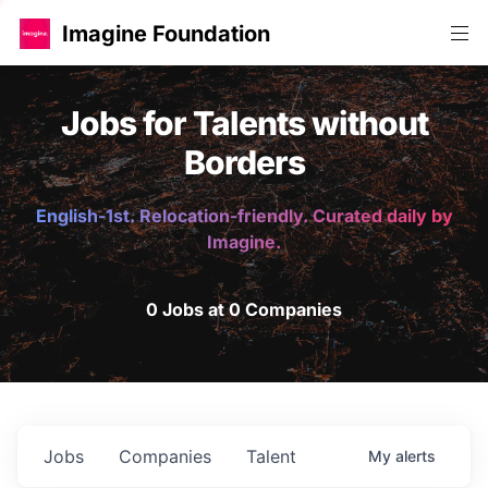
Imagine Foundation
Jobs for Talents without
Borders
English-1st. Relocation-friendly. Curated daily by
Imagine.
0 Jobs at 0 Companies
Jobs
Companies
Talent
My
alerts