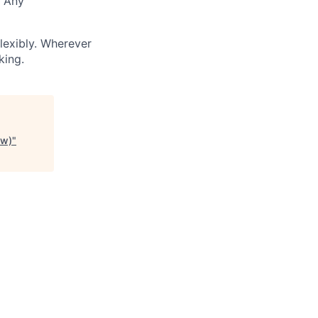
. Any
lexibly. Wherever
king.
/w)
"