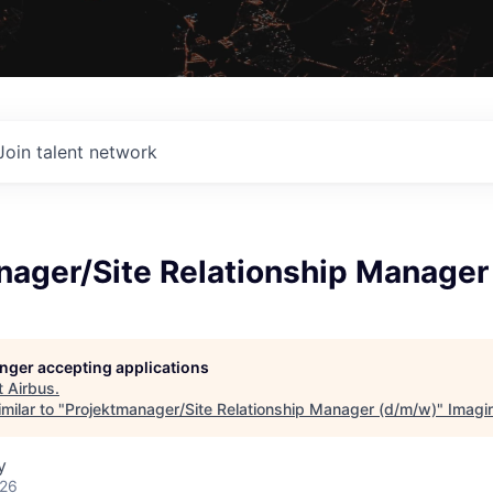
Join talent network
nager/Site Relationship Manager
longer accepting applications
t
Airbus
.
milar to "
Projektmanager/Site Relationship Manager (d/m/w)
"
Imagi
y
026