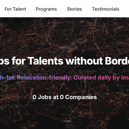
For Talent
Programs
Stories
Testimonials
bs for Talents without Bord
h-1st. Relocation-friendly. Curated daily by I
0 Jobs at 0 Companies