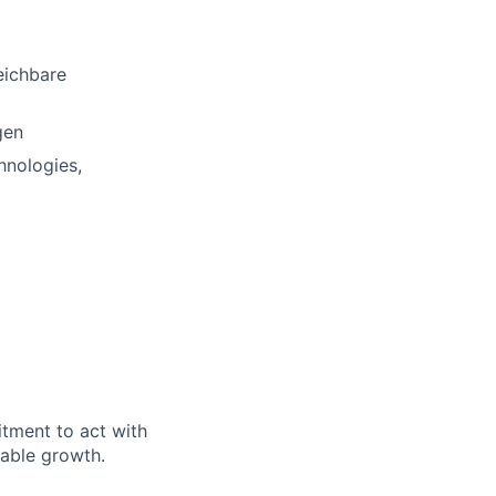
eichbare
gen
hnologies,
itment to act with
nable growth.