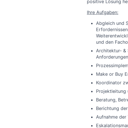
positive Lösung he
Ihre Aufgaben:
Abgleich und S
Erfordernissen
Weiterentwickl
und den Facho
Architektur- &
Anforderunge
Prozessimplem
Make or Buy En
Koordinator z
Projektleitung
Beratung, Bet
Berichtung der
Aufnahme der 
Eskalationsma