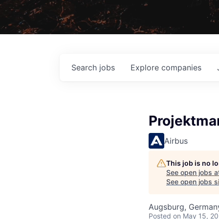
Search
jobs
Explore
companies
Projektma
Airbus
This job is no 
See open jobs a
See open jobs si
Augsburg, German
Posted
on May 15, 2