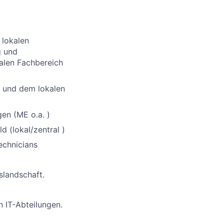
 lokalen
g und
alen Fachbereich
T und dem lokalen
en (ME o.a. )
 (lokal/zentral )
echnicians
slandschaft.
 IT-Abteilungen.