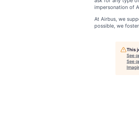
ask for any type o
impersonation of A
At Airbus, we supp
possible, we foster
This 
See o
See op
Imagi