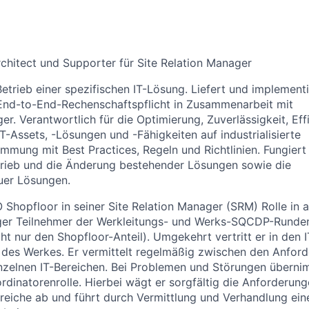
chitect und Supporter für Site Relation Manager
Betrieb einer spezifischen IT-Lösung. Liefert und implement
 End-to-End-Rechenschaftspflicht in Zusammenarbeit mit
. Verantwortlich für die Optimierung, Zuverlässigkeit, Eff
T-Assets, -Lösungen und -Fähigkeiten auf industrialisierte
mmung mit Best Practices, Regeln und Richtlinien. Fungiert 
trieb und die Änderung bestehender Lösungen sowie die
uer Lösungen.
 Shopfloor in seiner Site Relation Manager (SRM) Rolle in 
er Teilnehmer der Werkleitungs- und Werks-SQCDP-Runden. 
ht nur den Shopfloor-Anteil). Umgekehrt vertritt er in den 
 des Werkes. Er vermittelt regelmäßig zwischen den Anfor
nzelnen IT-Bereichen. Bei Problemen und Störungen überni
ordinatorenrolle. Hierbei wägt er sorgfältig die Anforderu
ereiche ab und führt durch Vermittlung und Verhandlung eine