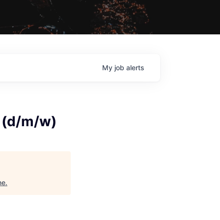
My
job
alerts
 (d/m/w)
ne
.