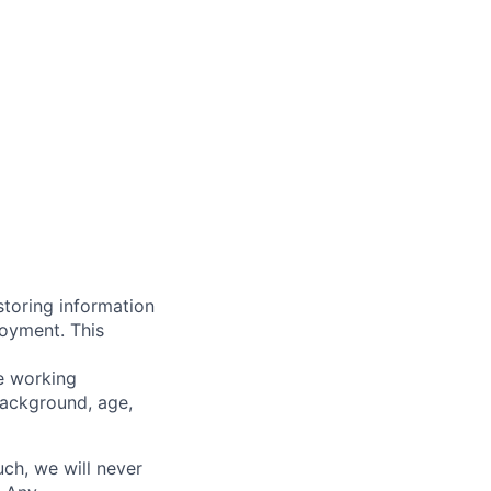
storing information
loyment. This
ve working
background, age,
uch, we will never