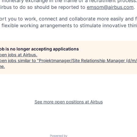
f monetary exchange in the frame of a recruitment process
irbus to do so should be reported to
emsom@airbus.com
.
ort you to work, connect and collaborate more easily and f
 flexible working arrangements to stimulate innovative thin
job is no longer accepting applications
pen jobs at
Airbus
.
en jobs similar to "
Projektmanager/Site Relationship Manager (d/m
ne
.
See more open positions at
Airbus