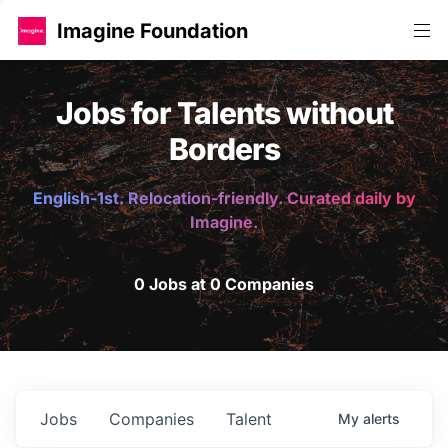
Imagine Foundation
Jobs for Talents without
Borders
English-1st. Relocation-friendly. Curated daily by
Imagine.
0 Jobs at 0 Companies
Jobs
Companies
Talent
My
alerts