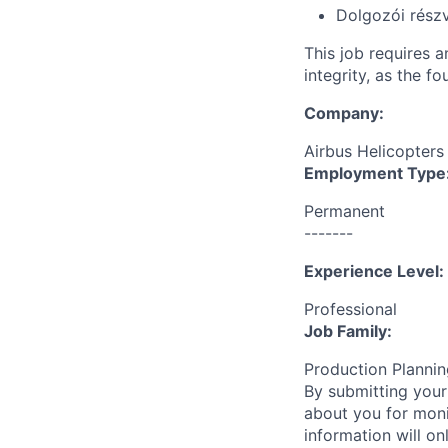
Dolgozói rész
This job requires 
integrity, as the 
Company:
Airbus Helicopters
Employment Type
Permanent
-------
Experience Level:
Professional
Job Family:
Production Planni
By submitting your
about you for moni
information will on