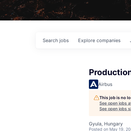
Search
jobs
Explore
companies
Productio
Airbus
This job is no 
See open jobs a
See open jobs si
Gyula, Hungary
Posted
on May 19, 2