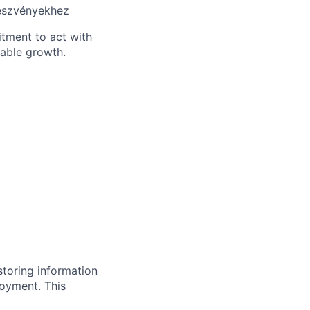
észvényekhez
itment to act with
nable growth.
storing information
loyment. This