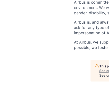
Airbus is committe
environment. We we
gender, disability, 
Airbus is, and alwa
ask for any type o
impersonation of A
At Airbus, we supp
possible, we foster
This 
See o
See op