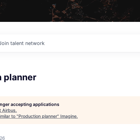
Join talent network
n planner
longer accepting applications
t
Airbus
.
milar to "
Production planner
"
Imagine
.
026