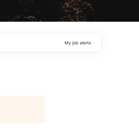
My
job
alerts