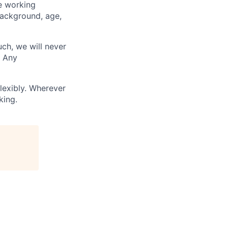
ve working
background, age,
uch, we will never
. Any
lexibly. Wherever
king.