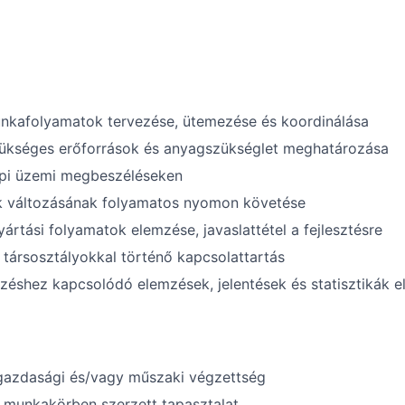
unkafolyamatok tervezése, ütemezése és koordinálása
ükséges erőforrások és anyagszükséglet meghatározása
api üzemi megbeszéléseken
 változásának folyamatos nyomon követése
yártási folyamatok elemzése, javaslattétel a fejlesztésre
 társosztályokkal történő kapcsolattartás
zéshez kapcsolódó elemzések, jelentések és statisztikák e
gazdasági és/vagy műszaki végzettség
 munkakörben szerzett tapasztalat