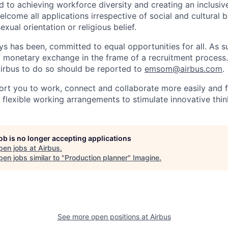
d to achieving workforce diversity and creating an inclusi
lcome all applications irrespective of social and cultural 
sexual orientation or religious belief.
ys has been, committed to equal opportunities for all. As s
f monetary exchange in the frame of a recruitment process
irbus to do so should be reported to
emsom@airbus.com
.
ort you to work, connect and collaborate more easily and f
 flexible working arrangements to stimulate innovative thin
job is no longer accepting applications
pen jobs at
Airbus
.
en jobs similar to "
Production planner
"
Imagine
.
See more open positions at
Airbus