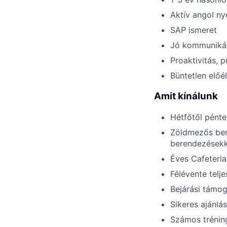
Aktív angol ny
SAP ismeret
Jó kommuniká
Proaktivitás, 
Büntetlen előél
Amit kínálunk
Hétfőtől pént
Zöldmezős ber
berendezésekk
Éves Cafeteria
Félévente telj
Bejárási támog
Sikeres ajánlá
Számos trénin