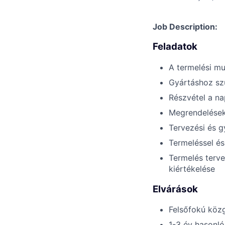
Job Description:
Feladatok
A termelési m
Gyártáshoz sz
Részvétel a n
Megrendelések
Tervezési és g
Termeléssel és
Termelés terve
kiértékelése
Elvárások
Felsőfokú köz
1-3 év hasonló