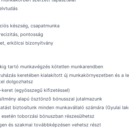
elvtudás
ciós készség, csapatmunka
precizitás, pontosság
et, erkölcsi bizonyítvány
ekig tartó munkavégzés kötetlen munkarendben
uházás keretében kialakított új munkakörnyezetben és a 
el dolgozhatsz
-keret (egyösszegű kifizetéssel)
esítmény alapú ösztönző bónusszal jutalmazunk
atást biztosítunk minden munkavállaló számára (Gyulai lak
s esetén toborzási bónuszban részesülhetsz
gen és szakmai továbbképzésen vehetsz részt