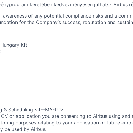
vényprogram keretében kedvezményesen juthatsz Airbus r
an awareness of any potential compliance risks and a comm
foundation for the Company’s success, reputation and sustai
 Hungary Kft
:
ng & Scheduling <JF-MA-PP>
 CV or application you are consenting to Airbus using and 
toring purposes relating to your application or future emp
ly be used by Airbus.