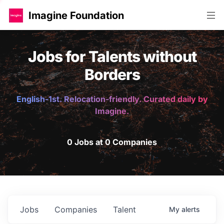
Imagine Foundation
Jobs for Talents without
Borders
English-1st. Relocation-friendly. Curated daily by
Imagine.
0 Jobs at 0 Companies
Jobs
Companies
Talent
My
alerts