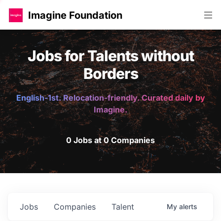
Imagine Foundation
Jobs for Talents without
Borders
English-1st. Relocation-friendly. Curated daily by
Imagine.
0 Jobs at 0 Companies
Jobs
Companies
Talent
My
alerts