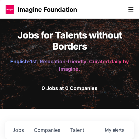
Imagine Foundation
Jobs for Talents without
Borders
English-1st. Relocation-friendly. Curated daily by
Imagine.
0 Jobs at 0 Companies
Jobs
Companies
Talent
My
alerts