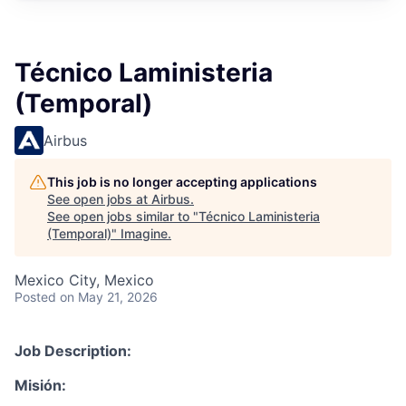
Técnico Laministeria
(Temporal)
Airbus
This job is no longer accepting applications
See open jobs at
Airbus
.
See open jobs similar to "
Técnico Laministeria
(Temporal)
"
Imagine
.
Mexico City, Mexico
Posted
on May 21, 2026
Job Description:
Misión: