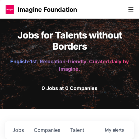
Imagine Foundation
Jobs for Talents without
Borders
English-1st. Relocation-friendly. Curated daily by
Imagine.
0 Jobs at 0 Companies
Jobs
Companies
Talent
My
alerts