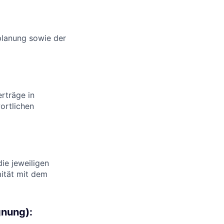
planung sowie der
rträge in
ortlichen
ie jeweiligen
mität mit dem
gnung):