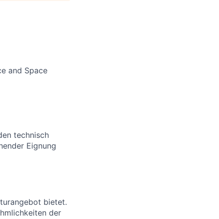
ce and Space
den technisch
chender Eignung
lturangebot bietet.
hmlichkeiten der