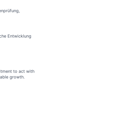
enprüfung,
iche Entwicklung
itment to act with
nable growth.