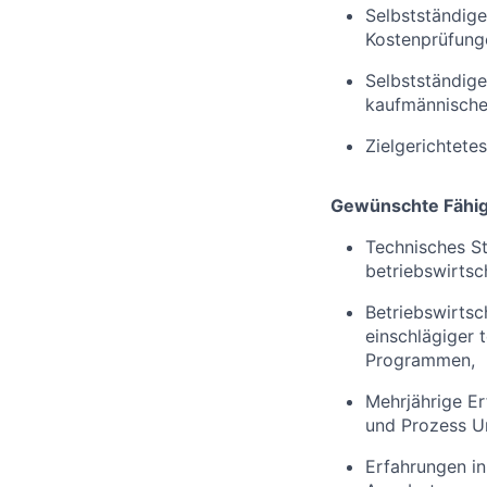
Selbstständig
Kostenprüfung
Selbstständige
kaufmännische
Zielgerichtete
Gewünschte Fähigk
Technisches S
betriebswirtsc
Betriebswirtsc
einschlägiger 
Programmen,
Mehrjährige Er
und Prozess 
Erfahrungen i