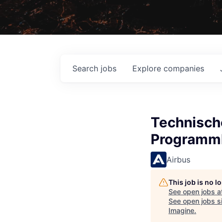
Search
jobs
Explore
companies
Technische
Programml
Airbus
This job is no 
See open jobs a
See open jobs si
Imagine
.