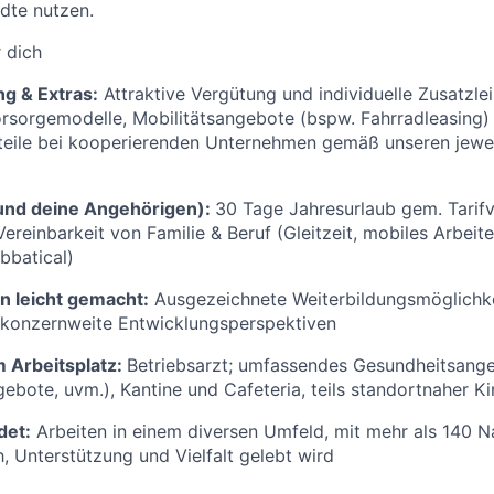
dte nutzen.
r dich
ng & Extras:
Attraktive Vergütung und individuelle Zusatzlei
orsorgemodelle, Mobilitätsangebote (bspw. Fahrradleasing)
teile bei kooperierenden Unternehmen gemäß unseren jewei
 (und deine Angehörigen):
30 Tage Jahresurlaub gem. Tarif
reinbarkeit von Familie & Beruf (Gleitzeit, mobiles Arbeiten
bbatical)
 leicht gemacht:
Ausgezeichnete Weiterbildungsmöglichk
, konzernweite Entwicklungsperspektiven
 Arbeitsplatz:
Betriebsarzt; umfassendes Gesundheitsange
ebote, uvm.), Kantine und Cafeteria, teils standortnaher K
det:
Arbeiten in einem diversen Umfeld, mit mehr als 140 Nat
 Unterstützung und Vielfalt gelebt wird