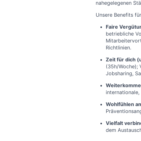
nahegelegenen Stä
Unsere Benefits fü
Faire Vergütu
betriebliche V
Mitarbeitervor
Richtlinien.
Zeit für dich
(35h/Woche); Ve
Jobsharing, Sa
Weiterkommen
internationale
Wohlfühlen am
Präventionsang
Vielfalt verbin
dem Austausch,