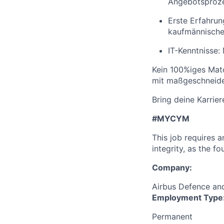
Angebotsproze
Erste Erfahru
kaufmännische 
IT-Kenntnisse
Kein 100%iges Matc
mit maßgeschneide
Bring deine Karrier
#MYCYM
This job requires 
integrity, as the 
Company:
Airbus Defence a
Employment Type
Permanent