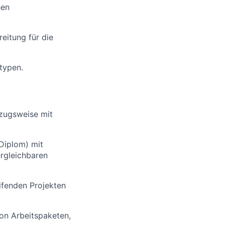
hen
eitung für die
stypen.
rzugsweise mit
 Diplom) mit
ergleichbaren
ifenden Projekten
on Arbeitspaketen,