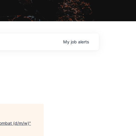
My
job
alerts
Combat (d/m/w)
"