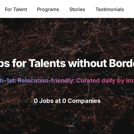
For Talent
Programs
Stories
Testimonials
bs for Talents without Bord
h-1st. Relocation-friendly. Curated daily by I
0 Jobs at 0 Companies