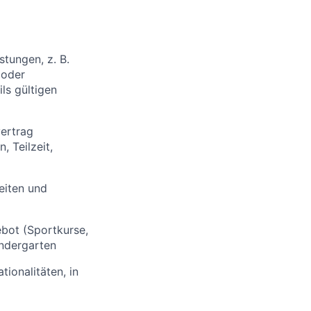
stungen, z. B.
 oder
ls gültigen
vertrag
, Teilzeit,
eiten und
bot (Sportkurse,
indergarten
ionalitäten, in