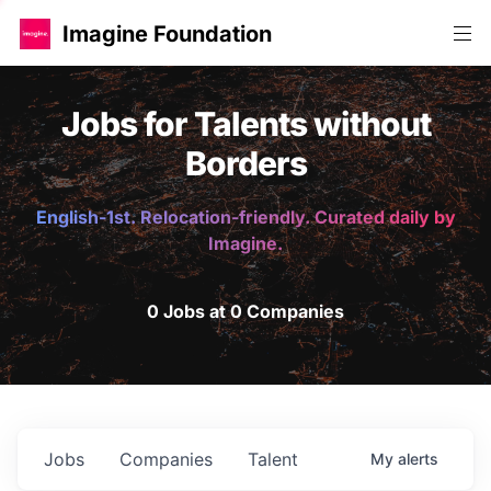
Imagine Foundation
Jobs for Talents without
Borders
English-1st. Relocation-friendly. Curated daily by
Imagine.
0 Jobs at 0 Companies
Jobs
Companies
Talent
My
alerts