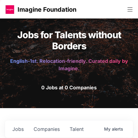
Imagine Foundation
Jobs for Talents without
Borders
English-1st. Relocation-friendly. Curated daily by
Imagine.
0 Jobs at 0 Companies
Jobs
Companies
Talent
My
alerts