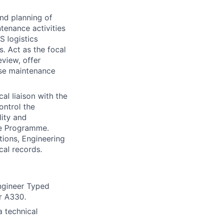
nd planning of
tenance activities
S logistics
. Act as the focal
eview, offer
ise maintenance
al liaison with the
ontrol the
lity and
ce Programme.
tions, Engineering
cal records.
ngineer Typed
r A330.
 technical