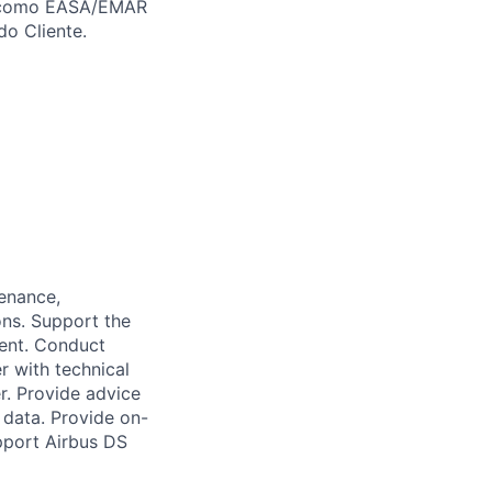
s como EASA/EMAR
o Cliente.
enance,
ons. Support the
ment. Conduct
r with technical
r. Provide advice
l data. Provide on-
upport Airbus DS