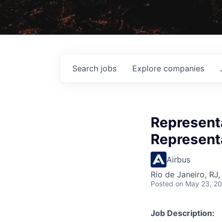
Search
jobs
Explore
companies
Representa
Represent
Airbus
Rio de Janeiro, RJ, 
Posted
on May 23, 2
Job Description: