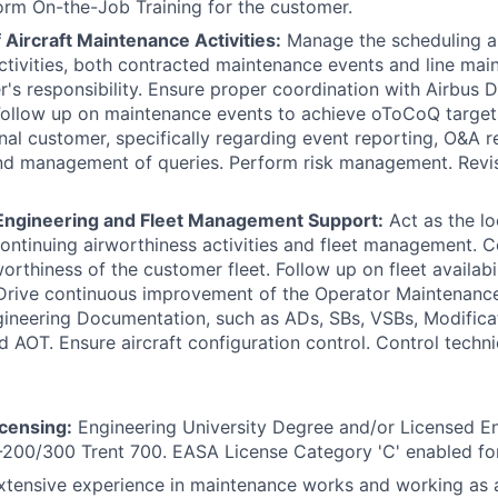
rm On-the-Job Training for the customer.
 Aircraft Maintenance Activities:
Manage the scheduling a
tivities, both contracted maintenance events and line main
's responsibility. Ensure proper coordination with Airbus D
Follow up on maintenance events to achieve oToCoQ targets
inal customer, specifically regarding event reporting, O&A r
and management of queries. Perform risk management. Rev
Engineering and Fleet Management Support:
Act as the loc
ontinuing airworthiness activities and fleet management. C
orthiness of the customer fleet. Follow up on fleet availabi
Drive continuous improvement of the Operator Maintenan
gineering Documentation, such as ADs, SBs, VSBs, Modifica
d AOT. Ensure aircraft configuration control. Control techni
icensing:
Engineering University Degree and/or Licensed E
-200/300 Trent 700. EASA License Category 'C' enabled fo
tensive experience in maintenance works and working as a