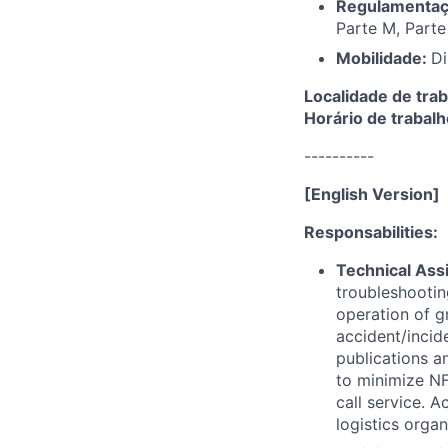
Regulamenta
Parte M, Parte
Mobilidade:
Di
Localidade de tra
Horário de trabal
----------
[English Version]
Responsabilities:
Technical Ass
troubleshootin
operation of g
accident/incid
publications a
to minimize NF
call service. A
logistics organ