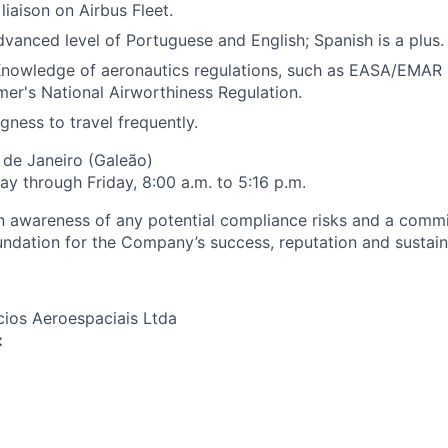
liaison on Airbus Fleet.
vanced level of Portuguese and English; Spanish is a plus.
nowledge of aeronautics regulations, such as EASA/EMAR P
er's National Airworthiness Regulation.
gness to travel frequently.
 de Janeiro (Galeão)
y through Friday, 8:00 a.m. to 5:16 p.m.
an awareness of any potential compliance risks and a comm
foundation for the Company’s success, reputation and sustai
cios Aeroespaciais Ltda
: