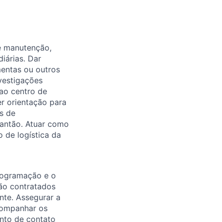
de manutenção,
iárias. Dar
entas ou outros
nvestigações
 ao centro de
er orientação para
s de
plantão. Atuar como
 de logística da
rogramação e o
ão contratados
nte. Assegurar a
companhar os
nto de contato