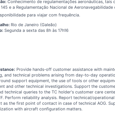
ção:
Conhecimento de regulamentações aeronáuticas, tai
 145 e a Regulamentação Nacional de Aeronavegabilidade d
sponibilidade para viajar com frequência.
balho:
Rio de Janeiro (Galeão)
ho:
Segunda a sexta das 8h às 17h16
istance:
Provide hands-
off
customer assistance with maint
g, and technical problems arising from day-to-day operati
round support equipment, the use of tools or other equip
ent and other technical investigations. Support the custome
nd technical queries to the TC holder's customer care cente
F. Perform reliability analysis. Report technical/operationa
ct as the first point of contact in case of technical AOG. S
ization with aircraft configuration matters.