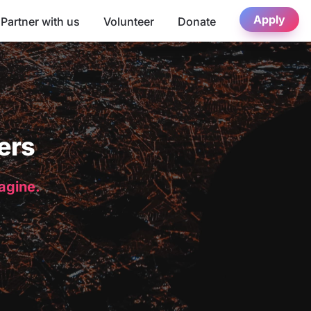
Apply
Partner with us
Volunteer
Donate
ers
magine.