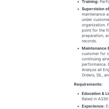
Training:
Perfo
Supervision of
maintenance ac
under customer
organization. 
point for the f
preparation, 
records.
Maintenance 
customer for c
continuing airw
performance. 
Analyze all En
Orders, SIL, an
Requirements:
Education & L
Rated in A330
Experience:
Ex