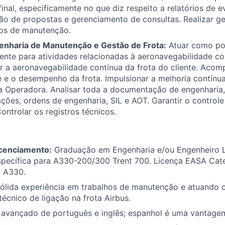
final, especificamente no que diz respeito a relatórios de e
o de propostas e gerenciamento de consultas. Realizar ge
ros de manutenção.
enharia de Manutenção e Gestão de Frota:
Atuar como po
iente para atividades relacionadas à aeronavegabilidade co
ar a aeronavegabilidade contínua da frota do cliente. Acom
e e o desempenho da frota. Impulsionar a melhoria contín
 Operadora. Analisar toda a documentação de engenharia
ções, ordens de engenharia, SIL e AOT. Garantir o control
ontrolar os registros técnicos.
cenciamento:
Graduação em Engenharia e/ou Engenheiro 
specífica para A330-200/300 Trent 700. Licença EASA Cate
a A330.
ólida experiência em trabalhos de manutenção e atuando
técnico de ligação na frota Airbus.
 avançado de português e inglês; espanhol é uma vantage