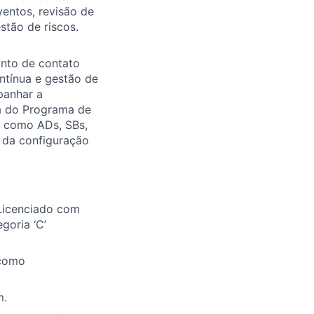
ventos, revisão de
stão de riscos.
nto de contato
ntínua e gestão de
panhar a
ua do Programa de
, como ADs, SBs,
e da configuração
Licenciado com
goria ‘C’
 como
m.