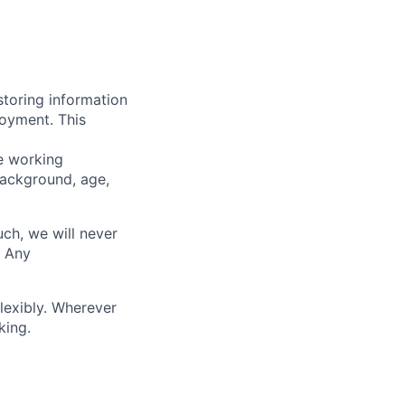
storing information
loyment. This
ve working
background, age,
uch, we will never
. Any
lexibly. Wherever
king.