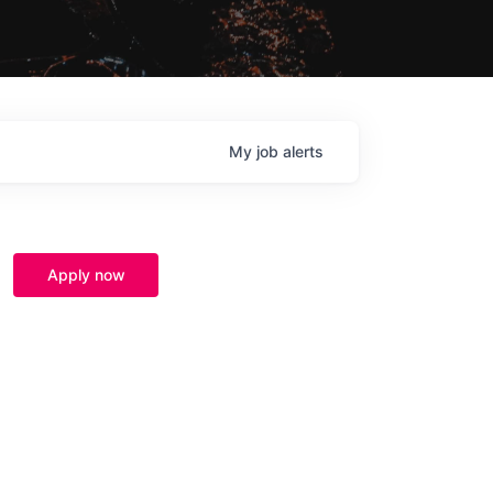
My
job
alerts
Apply now