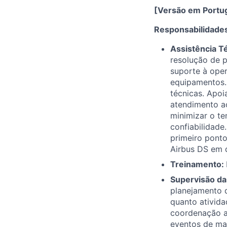
[Versão em Portu
Responsabilidade
Assistência T
resolução de p
suporte à ope
equipamentos. 
técnicas. Apoi
atendimento ao
minimizar o te
confiabilidade
primeiro ponto
Airbus DS em 
Treinamento:
Supervisão da
planejamento 
quanto ativida
coordenação a
eventos de ma