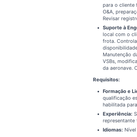
para o cliente 
O&A, preparaçã
Revisar regist
Suporte à Eng
local com o cl
frota. Control
disponibilidad
Manutenção da
VSBs, modifica
da aeronave. C
Requisitos:
Formação e Li
qualificação e
habilitada par
Experiência:
S
representante 
Idiomas:
Nível