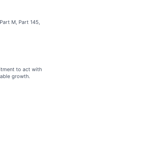
art M, Part 145,
itment to act with
nable growth.