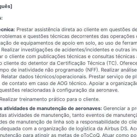
guês]
s:
écnica:
Prestar assistência direta ao cliente em questões 
roblemas e questões técnicas decorrentes das operações d
ração de equipamentos de apoio em solo, ao uso de ferram
Realizar investigações de acidentes/incidentes e outras i
ar o cliente com publicações técnicas e consultas técnicas
 cliente do detentor da Certificação Técnica (TC). Oferec
mpo de inatividade não programado (NFF). Realizar análise
. Relatar dados técnicos/operacionais. Prestar serviço de 
 de contato em caso de AOG técnico. Apoiar a organização
questões relacionadas à configuração da aeronave.
Realizar treinamento prático para o cliente.
s atividades de manutenção de aeronaves:
Gerenciar a p
das atividades de manutenção, tanto eventos de manutenç
des de manutenção de linha sob a responsabilidade do clie
dequada com a organização de logística da Airbus DS. A
nutenção para atingir as metas de oToCoQ. Atuar como po