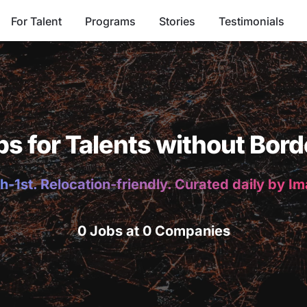
For Talent
Programs
Stories
Testimonials
bs for Talents without Bord
h-1st. Relocation-friendly. Curated daily by I
0 Jobs at 0 Companies