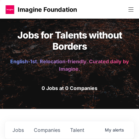
Imagine Foundation
Jobs for Talents without
Borders
English-1st. Relocation-friendly. Curated daily by
Imagine.
0 Jobs at 0 Companies
Jobs
Companies
Talent
My
alerts